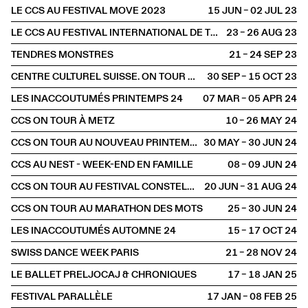
LE CCS AU FESTIVAL MOVE 2023
15 JUN – 02 JUL
2023
LE CCS AU FESTIVAL INTERNATIONAL DE THÉÂTRE DE RUE D’AURILLAC
23 – 26 AUG
2023
TENDRES MONSTRES
21 – 24 SEP
2023
CENTRE CULTUREL SUISSE. ON TOUR À BORDEAUX
30 SEP – 15 OCT
2023
LES INACCOUTUMÉS PRINTEMPS 24
07 MAR – 05 APR
2024
CCS ON TOUR À METZ
10 – 26 MAY
2024
CCS ON TOUR AU NOUVEAU PRINTEMPS
30 MAY – 30 JUN
2024
CCS AU NEST - WEEK-END EN FAMILLE
08 – 09 JUN
2024
CCS ON TOUR AU FESTIVAL CONSTELLATIONS
20 JUN – 31 AUG
2024
CCS ON TOUR AU MARATHON DES MOTS
25 – 30 JUN
2024
LES INACCOUTUMÉS AUTOMNE 24
15 – 17 OCT
2024
SWISS DANCE WEEK PARIS
21 – 28 NOV
2024
LE BALLET PRELJOCAJ & CHRONIQUES
17 – 18 JAN
2025
FESTIVAL PARALLÈLE
17 JAN – 08 FEB
2025