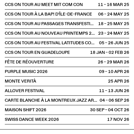
CCS ON TOUR AU MEET MIT COM CON
11 – 16 MAR
2025
CCS ON TOUR À LA BAP! D’ÎLE-DE-FRANCE
06 – 24 MAY
2025
CCS ON TOUR AU PASSAGES TRANSFESTIVAL
18 – 25 MAY
2025
CCS ON TOUR AU NOUVEAU PRINTEMPS 2025
23 – 24 MAY
2025
CCS ON TOUR AU FESTIVAL LATITUDES CONTEMPORAINES
05 – 26 JUN
2025
CCS ON TOUR EN GUADELOUPE
18 JAN – 02 FEB
2026
FÊTE DE RÉOUVERTURE
26 – 29 MAR
2026
PURPLE MUSIC 2026
09 – 10 APR
2026
MONTE VERITÀ
25 APR
2026
ALLOVER FESTIVAL
11 – 13 JUN
2026
CARTE BLANCHE À LA MONTREUX JAZZ ARTISTS FOUNDATION
04 – 06 SEP
2026
MAISON SHIFT 2026
30 SEP – 04 OCT
2026
SWISS DANCE WEEK 2026
17 NOV
2026