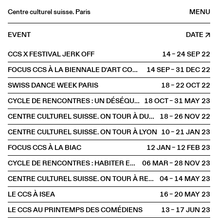
Centre culturel suisse. Paris
MENU
Agenda
EVENT
DATE
Bookshop
CCS X FESTIVAL JERK OFF
14 – 24 SEP
2022
Buvette
FOCUS CCS À LA BIENNALE D'ART CONTEMPORAIN DE LYON
14 SEP – 31 DEC
2022
Archives
SWISS DANCE WEEK PARIS
18 – 22 OCT
2022
Medias
CYCLE DE RENCONTRES : UN DÉSÉQUILIBRE PRÉCIS
18 OCT – 31 MAY
2023
Publications
CENTRE CULTUREL SUISSE. ON TOUR À DUNKERQUE
18 – 26 NOV
2022
About
CENTRE CULTUREL SUISSE. ON TOUR À LYON
10 – 21 JAN
2023
FR
/
EN
FOCUS CCS À LA BIAC
12 JAN – 12 FEB
2023
FESTIVAL
CYCLE DE RENCONTRES : HABITER EN CLAUSTROPHILE
06 MAR – 28 NOV
2023
CENTRE CULTUREL SUISSE. ON TOUR À RENNES
04 – 14 MAY
2023
LE CCS À ISEA
16 – 20 MAY
2023
LE CCS AU PRINTEMPS DES COMÉDIENS
13 – 17 JUN
2023