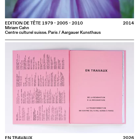
EDITION DE TÊTE 1979 - 2005 - 2010
2014
Miriam Cahn
Centre culturel suisse. Paris / Aargauer Kunsthaus
Centre culturel suisse. Paris
CCS is a branch of
Pro
32 rue des Francs-Bourgeois
Helvetia
, the Swiss Arts
75003 Paris
Council.
Contact
ccs@ccsparis.com
NEWSLETTER
Follow us on:
FACEBOOK
INSTAGRAM
LINKEDIN
YOUTUBE
EN TRAVAUX
2026