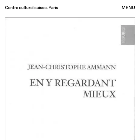
Centre culturel suisse. Paris
MENU
Agenda
Bookshop
Buvette
Archives
Medias
Publications
About
FR
/
EN