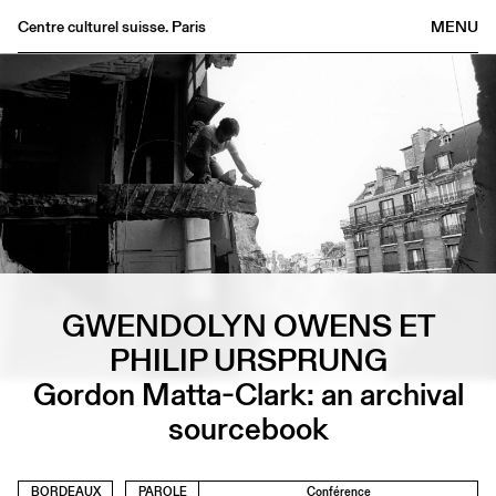
Centre culturel suisse. Paris
MENU
Agenda
Librairie
Buvette
Archives
Médiathèque
Éditions
Informations
GWENDOLYN OWENS ET
FR
/
EN
PHILIP URSPRUNG
Gordon Matta-Clark: an archival
sourcebook
BORDEAUX
PAROLE
Conférence