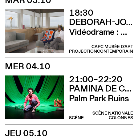
18:30
DEBORAH-JOYCE HOLMAN
Vidéodrame : Moment 2 (Vernissage avec lancement de publication et rencontre avec l’artiste)
CAPC MUSÉE D'ART
PROJECTION
CONTEMPORAIN
MER 04.10
21:00–22:20
PAMINA DE COULON
Palm Park Ruins
SCÈNE NATIONALE
SCÈNE
COLONNES
JEU 05.10