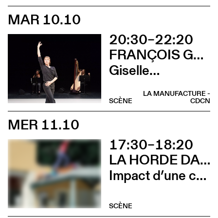
MAR 10.10
20:30–22:20
FRANÇOIS GREMAUD / 2B COMPANY
Giselle…
LA MANUFACTURE -
SCÈNE
CDCN
MER 11.10
17:30–18:20
LA HORDE DANS LES PAVÉS
Impact d’une course x Stadium
SCÈNE