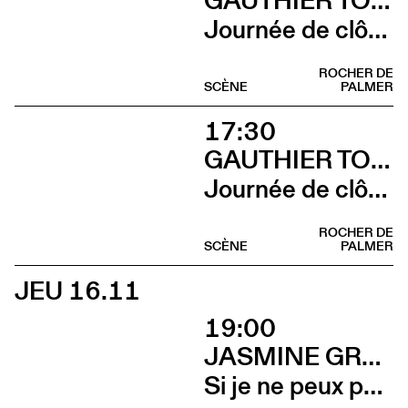
Journée de clôture du FAB (Louis Jucker)
ROCHER DE
SCÈNE
PALMER
17:30
GAUTHIER TOUX TRIO / LOUIS JUCKER / YILIAN CAÑIZARES
Journée de clôture du FAB (Yilian Cañizares)
ROCHER DE
SCÈNE
PALMER
JEU 16.11
19:00
JASMINE GREGORY
Si je ne peux pas l’avoir, toi non plus (Vernissage)