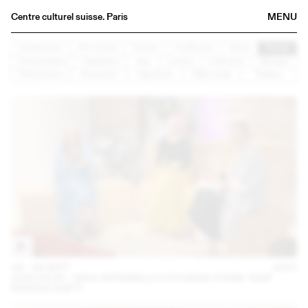
Centre culturel suisse. Paris
MENU
Agenda
Architecture
Arts visuels
Concert
Conférence
Danse
Design
Documentaire
Graphisme
Jazz
Lecture
Littérature
Musique
Librairie
Performance
Rencontre
Spectacle
Table ronde
Théâtre
Buvette
Archives
Médiathèque
Éditions
Informations
FR
/
EN
04 – 08 SEPT
2024
2024.09.06 - GINA GRÜNWALD X ZOUBIDA (THINK TANK
MAISON SHIFT)