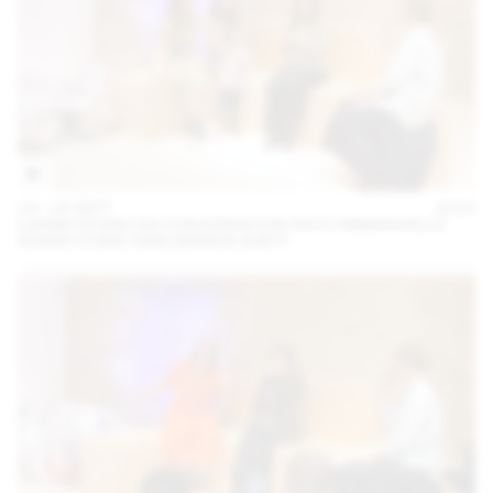
14 – 16 SEPT
2023
LARMA STUDIO EN CONVERSATION AVEC EMMANUELLE
KHANH (THINK TANK MAISON SHIFT)