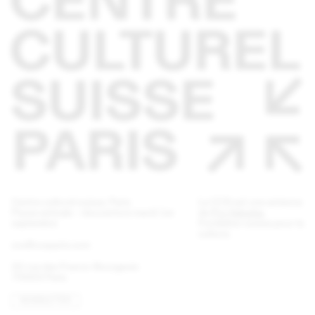
Centre culturel suisse. Paris
Le CCS est une antenne
Pause estivale - réouverture mardi 1er
de
Pro Helvetia
,
septembre
Fondation suisse pour la
culture.
ccs@ccsparis.com
32 rue des Francs-Bourgeois
75003 Paris
NEWSLETTER