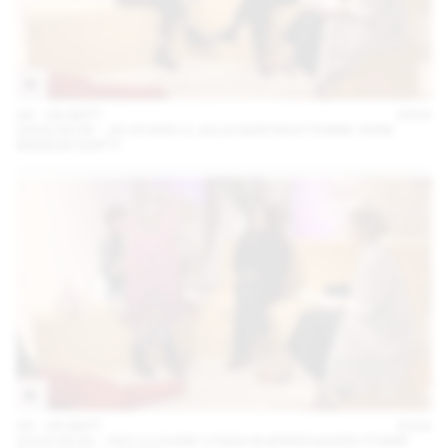
04 – 08 SEPT
2024
2024.09.06 - JG STUDIO X JULIA BARTSCH (THINK TANK
MAISON SHIFT)
04 – 08 SEPT
2024
2024.09.06 - TATI X LOUISE LYNGH BJERREGAARD (THINK