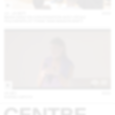
14 – 16 SEPT
2023
MARA DANZ EN CONVERSATION AVEC CÉCILE
FEILCHENFELDT (THINK TANK MAISON SHIFT)
06 DÉC
2022
KUENG CAPUTO