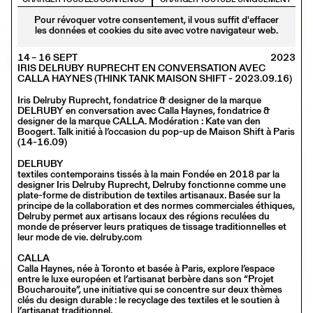
Pour révoquer votre consentement, il vous suffit d'effacer
les données et cookies du site avec votre navigateur web.
14 – 16 SEPT
2023
IRIS DELRUBY RUPRECHT EN CONVERSATION AVEC
CALLA HAYNES (THINK TANK MAISON SHIFT - 2023.09.16)
Iris Delruby Ruprecht, fondatrice & designer de la marque
14 – 16 SEPT
2023
DELRUBY en conversation avec Calla Haynes, fondatrice &
IRIS DELRUBY RUPRECHT EN CONVERSATION AVEC CALLA
designer de la marque CALLA. Modération : Kate van den
HAYNES (THINK TANK MAISON SHIFT - 2023.09.16)
Boogert. Talk initié à l’occasion du pop-up de Maison Shift à Paris
(14-16.09)
DELRUBY
textiles contemporains tissés à la main Fondée en 2018 par la
designer Iris Delruby Ruprecht, Delruby fonctionne comme une
plate-forme de distribution de textiles artisanaux. Basée sur la
principe de la collaboration et des normes commerciales éthiques,
Delruby permet aux artisans locaux des régions reculées du
monde de préserver leurs pratiques de tissage traditionnelles et
leur mode de vie. delruby.com
CALLA
Calla Haynes, née à Toronto et basée à Paris, explore l’espace
entre le luxe européen et l’artisanat berbère dans son “Projet
Boucharouite”, une initiative qui se concentre sur deux thèmes
clés du design durable : le recyclage des textiles et le soutien à
l’artisanat traditionnel.