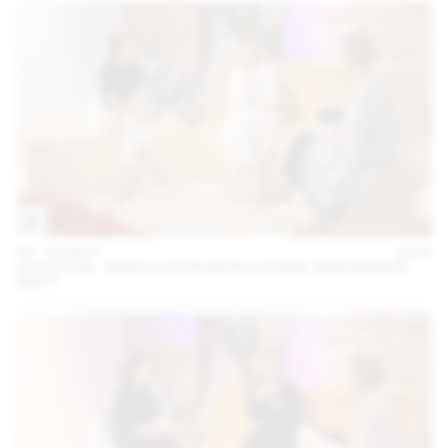
04 – 08 SEPT
2024
2024.09.06 - REMO X AZUR WORLD (THINK TANK MAISON
SHIFT)