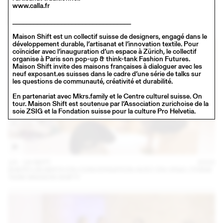
www.calla.fr
14 – 16 SEPT
2023
NINA JAUN & DIMITRI REIST INVITENT KIM HOU (THINK TANK
__________________________________
MAISON SHIFT - 2023.09.15)
Maison Shift est un collectif suisse de designers, engagé dans le
développement durable, l’artisanat et l’innovation textile. Pour
coïncider avec l’inauguration d’un espace à Zürich, le collectif
organise à Paris son pop-up & think-tank Fashion Futures.
Maison Shift invite des maisons françaises à dialoguer avec les
neuf exposant.es suisses dans le cadre d’une série de talks sur
les questions de communauté, créativité et durabilité.
En partenariat avec Mkrs.family et le Centre culturel suisse. On
tour. Maison Shift est soutenue par l’Association zurichoise de la
soie ZSIG et la Fondation suisse pour la culture Pro Helvetia.
14 – 16 SEPT
2023
SHERYLIN BIRTH EN CONVERSATION AVEC EN VRAC (THINK
TANK MAISON SHIFT)