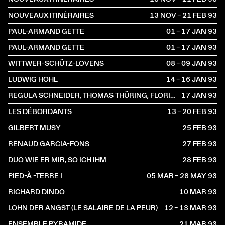
NOUVEAUX ITINÉRAIRES
13 NOV – 21 FEB
1993
PAUL-ARMAND GETTE
01 – 17 JAN
1993
PAUL-ARMAND GETTE
01 – 17 JAN
1993
WITTWER-SCHÜTZ-LOVENS
08 – 09 JAN
1993
LUDWIG HOHL
14 – 16 JAN
1993
REGULA SCHNEIDER, THOMAS THÜRING, FLORIAN KELLERHALS
17 JAN
1993
LES DÉBORDANTS
13 – 20 FEB
1993
GILBERT MUSY
25 FEB
1993
RENAUD GARCIA-FONS
27 FEB
1993
DUO WIE ER MIR, SO ICH IHM
28 FEB
1993
PIED-À -TERRE I
05 MAR – 28 MAY
1993
RICHARD DINDO
10 MAR
1993
LOHN DER ANGST (LE SALAIRE DE LA PEUR)
12 – 13 MAR
1993
ENSEMBLE PYRAMIDE
21 MAR
1993