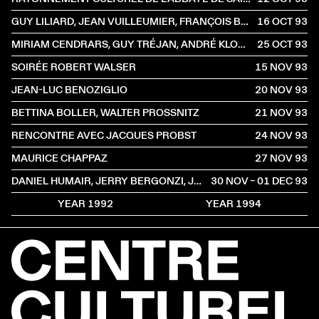
GUY LILIARD, JEAN VUILLEUMIER, FRANÇOIS BARAT, JACQUES LAURANS, DOMINIQUE DE RIVAZ, FRÉDÉRIC WANDELÈRE
16 OCT
1993
MIRIAM CENDRARS, GUY TRÉJAN, ANDRÉ KLOPMANN
25 OCT
1993
SOIRÉE ROBERT WALSER
15 NOV
1993
JEAN-LUC BENOZIGLIO
20 NOV
1993
BETTINA BOLLER, WALTER PROSSNITZ
21 NOV
1993
RENCONTRE AVEC JACQUES PROBST
24 NOV
1993
MAURICE CHAPPAZ
27 NOV
1993
DANIEL HUMAIR, JERRY BERGONZI, JEAN-FRANÇOIS JENNY CLARK
30 NOV – 01 DEC
1993
YEAR 1992
YEAR 1994