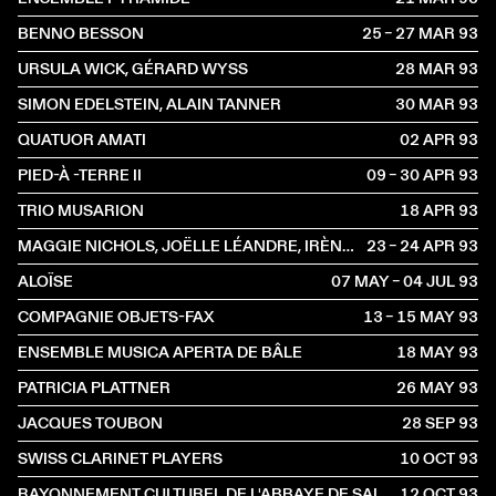
BENNO BESSON
25 – 27 MAR
1993
URSULA WICK, GÉRARD WYSS
28 MAR
1993
SIMON EDELSTEIN, ALAIN TANNER
30 MAR
1993
QUATUOR AMATI
02 APR
1993
PIED-À -TERRE II
09 – 30 APR
1993
TRIO MUSARION
18 APR
1993
MAGGIE NICHOLS, JOËLLE LÉANDRE, IRÈNE SCHWEIZER
23 – 24 APR
1993
ALOÏSE
07 MAY – 04 JUL
1993
COMPAGNIE OBJETS-FAX
13 – 15 MAY
1993
ENSEMBLE MUSICA APERTA DE BÂLE
18 MAY
1993
PATRICIA PLATTNER
26 MAY
1993
JACQUES TOUBON
28 SEP
1993
SWISS CLARINET PLAYERS
10 OCT
1993
RAYONNEMENT CULTUREL DE L'ABBAYE DE SAINT-GALL
12 OCT
1993