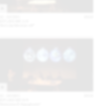
02 – 03 DEC
2016
BOT LIKE ME 1/4
“Bot Like Me kick-off”
02 – 03 DEC
2016
BOT LIKE ME 4/4
“Botocene & Algoghosts”