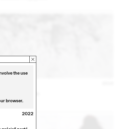
involve the use
22 APR – 10 JUL
2016
MARCO POLONI
Codename : Osvaldo
our browser.
2022