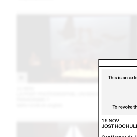
This is an ext
11 NOV
201
LA POST-PHOTOGRAPHIE, UN NOUVEAU
PARADIGME ?
table ronde en anglais
To revoke t
15 NOV
JOST HOCHULI