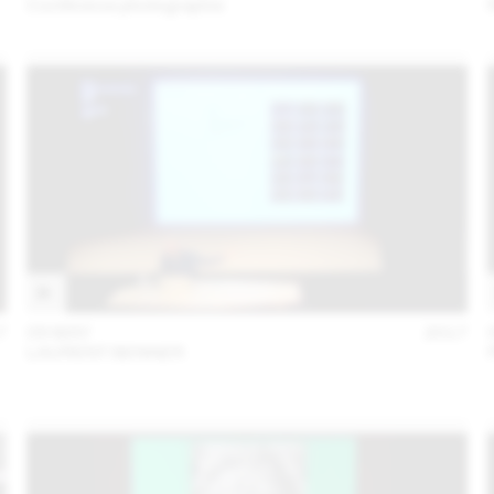
Conférence photographie
7
09 MAY
2017
LAURENT BENNER