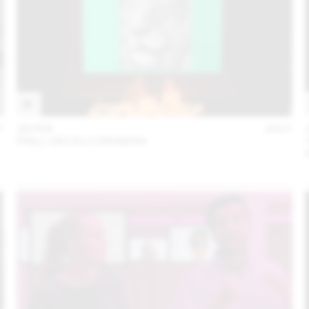
7
28 FEB
2017
PRILL VIECELI CREMERS