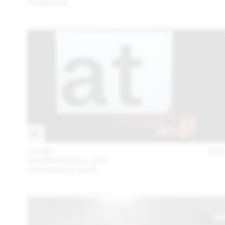
Conférence
13 SEP
201
BALDINGER•VU-HUU
Unreleased projects