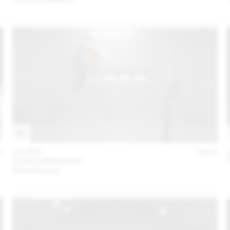
5
11 DEC
2015
JOHN ARMLEDER
Performance