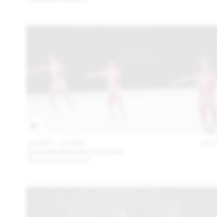
18 SEP – 13 DEC
201
ALEXANDRA BACHZETSIS
“From A to B via C”