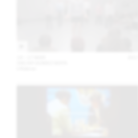
14 – 17 MAR
201
OSCAR GOMEZ MATA
L’Alakran