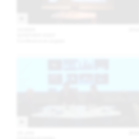
24 MAR
201
GÜNTHER VOGT
Conférence en anglais
28 JAN
201
DORIAN ROSSEL