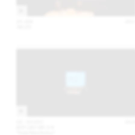
24 JAN
201
:MLZD
02 – 03 DEC
201
BOT LIKE ME 2/4
“Data Manifestos”