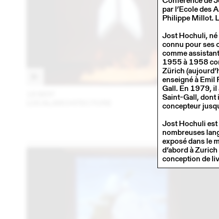
Conférence de Jo
par l’Ecole des A
Philippe Millot. 
Jost Hochuli, né 
connu pour ses cré
comme assistant 
1955 à 1958 comm
Zürich (aujourd’
enseigné à Emil 
Gall. En 1979, i
18 MAY
201
Saint-Gall, dont i
LOCALARCHITECTURE
concepteur jusq
Jost Hochuli est
nombreuses langu
exposé dans le mo
d’abord à Zurich 
conception de li