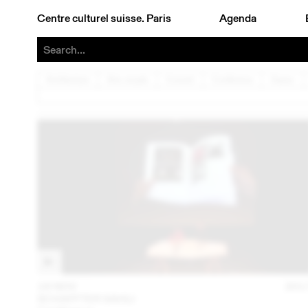
Centre culturel suisse. Paris
Agenda
Architecture
Arts visuels
Concert
Conférence
Danse
16 NOV
201
SCHAFFTER SAHLI