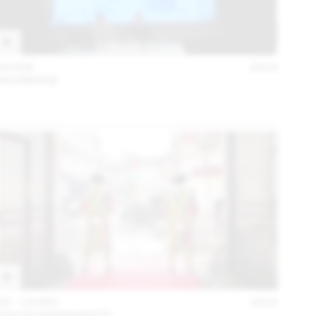
04 FEB
2016
MAXIMAGE
09 – 13 DEC
2015
FOCUS GIANNI MOTTI