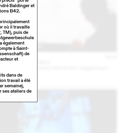
 précis” porté
André Baldinger et
itions B42.
 principalement
 où il travaille
, TM), puis de
nstgewerbeschule
 a également
compte à Saint-
ssenschaft) de
01 APR
2016
dacteur et
KAROLINE SCHREIBER
Karoline Schreiber draws while Anders Guggisberg is
playing music (3h)
its dans de
n travail a été
ar semaine),
 ses ateliers de