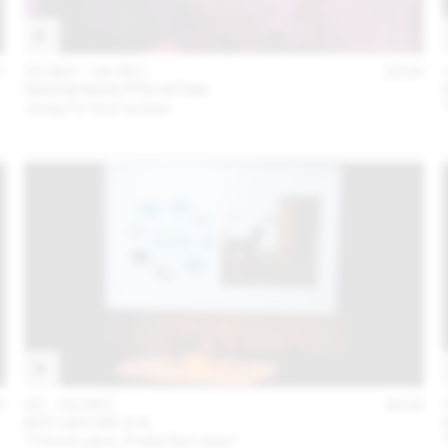
7
23 SEP – 04 DEC
2016
!MEDIENGRUPPE BITNIK
Jusqu’ici tout va bien
6
02 – 03 DEC
2016
BOT LIKE ME 3/4
“Cloud Labor, Pretty Bot Jobs”