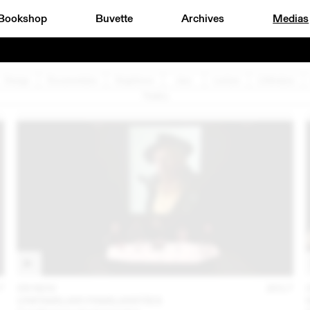
Bookshop
Buvette
Archives
Medias
Design
Documentaire
Graphisme
Jazz
Lecture
Littérature
Théâtre
7
09 NOV
2017
UNFAMILIAR FAMILIARITIES