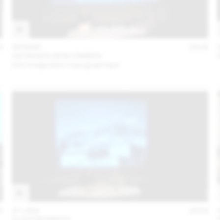
6
08 MAR
2016
GEORGES DESCOMBES
Une imagination topographique
6
27 JAN
2016
ELEKTROSMOG