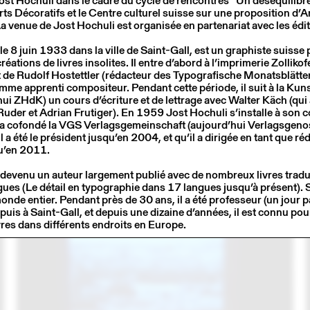
st Hochuli dans le cadre du cycle de rencontres “Un déséquilibre
rts Décoratifs et le Centre culturel suisse sur une proposition d’
La venue de Jost Hochuli est organisée en partenariat avec les éd
le 8 juin 1933 dans la ville de Saint-Gall, est un graphiste suisse
ations de livres insolites. Il entre d’abord à l’imprimerie Zollikofer
de Rudolf Hostettler (rédacteur des Typografische Monatsblätter
e apprenti compositeur. Pendant cette période, il suit à la Ku
hui ZHdK) un cours d’écriture et de lettrage avec Walter Käch (qui
Ruder et Adrian Frutiger). En 1959 Jost Hochuli s’installe à son 
l a cofondé la VGS Verlagsgemeinschaft (aujourd’hui Verlagsgeno
6
17 MAY
2016
l a été le président jusqu’en 2004, et qu’il a dirigée en tant que ré
MARIE LUSA
u’en 2011.
 devenu un auteur largement publié avec de nombreux livres tradu
es (Le détail en typographie dans 17 langues jusqu’à présent). So
nde entier. Pendant près de 30 ans, il a été professeur (un jour p
puis à Saint-Gall, et depuis une dizaine d’années, il est connu pour
vres dans différents endroits en Europe.