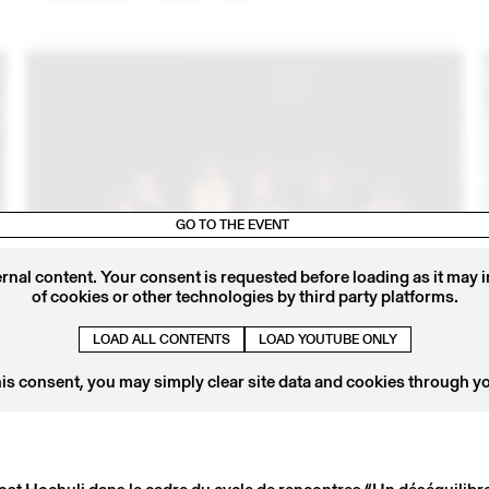
GO TO THE EVENT
ernal content. Your consent is requested before loading as it may 
of cookies or other technologies by third party platforms.
6
04 – 05 OCT
2016
« JEUX SÉRIEUX », L’ESSAI TRANSFORMÉ…
LOAD ALL CONTENTS
LOAD YOUTUBE ONLY
Cinéma et art contemporain en question !
his consent, you may simply clear site data and cookies through y