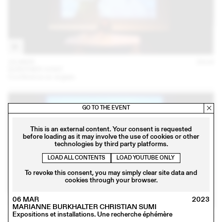
24 MAR
2016
GÜNTHER VOGT
Conférence en anglais
GO TO THE EVENT
This is an external content. Your consent is requested
before loading as it may involve the use of cookies or other
technologies by third party platforms.
LOAD ALL CONTENTS
LOAD YOUTUBE ONLY
To revoke this consent, you may simply clear site data and
cookies through your browser.
06 MAR
2023
MARIANNE BURKHALTER CHRISTIAN SUMI
Expositions et installations. Une recherche éphémère
08 MAR
2016