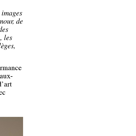
s images
mour, de
des
, les
lèges,
formance
eaux-
d’art
ec