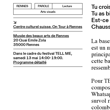
Tu crois
RENNES
PAROLE
Lecture
Tu as b
Arts visuels
Est-ce 
↘
Chausse
Centre culturel suisse. On Tour à Rennes
Musée des beaux arts de Rennes
20 Quai Emile Zola
La base
35000 Rennes
est un m
Dans le cadre du festival TELL ME,
principa
samedi 13 mai 14:00-19:00.
cette b
Programme détaillé
ressemb
Pour T
composé
Whatsap
survol 
colombe