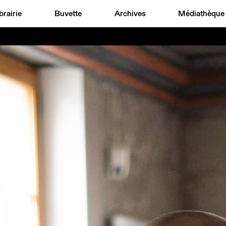
brairie
Buvette
Archives
Médiathèque