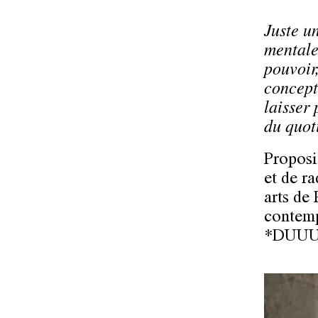
Juste u
mentale
pouvoir,
concepts
laisser 
du quot
Proposi
et de r
arts de
contemp
*DUUU 