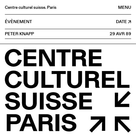
Centre culturel suisse. Paris
MENU
Agenda
ÉVÈNEMENT
DATE
Librairie
PETER KNAPP
29 AVR
1989
Buvette
Archives
Médiathèque
Éditions
Informations
FR
/
EN
PROJECTION
Débat