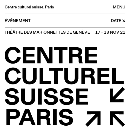
Centre culturel suisse. Paris
MENU
Agenda
ÉVÈNEMENT
DATE
Librairie
THÉÂTRE DES MARIONNETTES DE GENÈVE
17 – 18 NOV
2021
Buvette
Archives
Médiathèque
Éditions
Informations
FR
/
EN
SCÈNE
Marionnettes