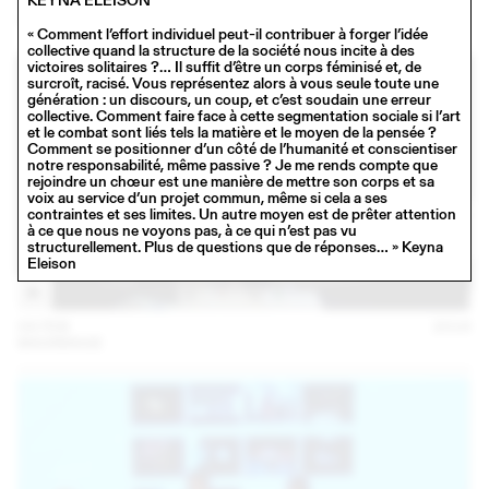
GEORGES DESCOMBES
Une imagination topographique
« Comment l’effort individuel peut-il contribuer à forger l’idée
collective quand la structure de la société nous incite à des
victoires solitaires ?… Il suffit d’être un corps féminisé et, de
surcroît, racisé. Vous représentez alors à vous seule toute une
génération : un discours, un coup, et c’est soudain une erreur
collective. Comment faire face à cette segmentation sociale si l’art
et le combat sont liés tels la matière et le moyen de la pensée ?
Comment se positionner d’un côté de l’humanité et conscientiser
notre responsabilité, même passive ? Je me rends compte que
rejoindre un chœur est une manière de mettre son corps et sa
voix au service d’un projet commun, même si cela a ses
contraintes et ses limites. Un autre moyen est de prêter attention
à ce que nous ne voyons pas, à ce qui n’est pas vu
structurellement. Plus de questions que de réponses… » Keyna
Eleison
04 FEB
2016
MAXIMAGE