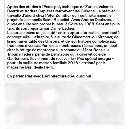
Après des études à l’École polytechnique de Zurich, Valentin
Bearth et Andrea Deplazes retrouvent les Grisons. Le premier
travaille d’abord chez Peter Zumthor où il suit notamment le
projet de la chapelle Saint-Benedict. Avec Andrea Deplazes, il
ouvre ensuite son propre bureau à Coire en 1988. Sept ans plus
tard, ils sont rejoints par Daniel Ladner.
16 – 17 MAI
2023
Le bureau mène un jeu subtil entre rupture formelle et continuité
AQUATIC DEVOLUTIONS: A BIO-FOOD DINNER IN
conceptuelle. Il s’inspire, à la suite de Giacometti ou Kirchner, de
CONTRAPUNTAL SPECULATIONS
la monumentalité des Grisons, et de leur histoire complexe aux
Un dîner performance conçu par Maya Minder & Groupe TETI
traditions diverses. Parmi ses nombreuses réalisations, on peut
(Gabriel Gee & Anne-Laure Franchette)
citer le refuge de montagne « La cabane du Mont Rose », le
Tribunal fédéral pénal de Bellinzone ou la cave viticole de
Gantenbein. Ils viennent de recevoir le « Prix spécial énergie »
pour « la meilleure maison familiale 2018 » attribué par le
magazine Das Ideale Heim.
En partenariat avec L’Architecture d’Aujourd’hui