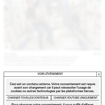
23 JUIN
2023
ANDREAS VOGLER ET EMANUELE COCCIA EN
CONVERSATION AVEC CHARLOTTE POUPON
Penser l’intérieur quand l’extérieur n’existe pas?
VOIR L’ÉVÈNEMENT
Ceci est un contenu externe. Votre consentement est requis
avant son chargement car il peut nécessiter l'usage de
cookies ou autres technologies par les plateformes tierces.
CHARGER TOUS LES CONTENUS
CHARGER YOUTUBE UNIQUEMENT
Pour révoquer votre consentement, il vous suffit d'effacer