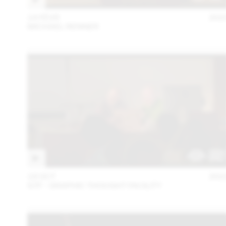
14 FÉVR
202
MICHAEL RENNER
18 OCT
202
GTF - GRAPHIC THOUGHT FACILITY