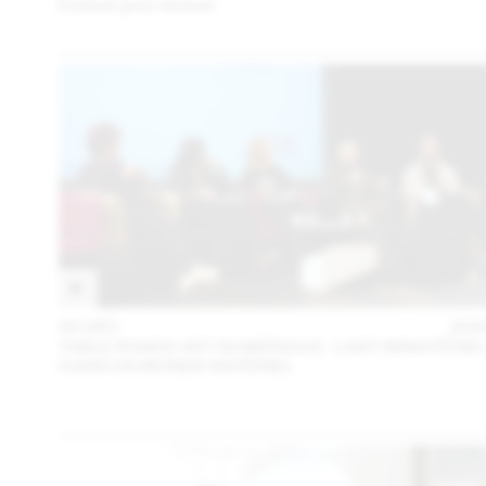
Évoluer pour évoluer
05 DÉC
202
TABLE RONDE ART NUMÉRIQUE : L’ART IMMATÉRIE
DANS UN MONDE MATÉRIEL