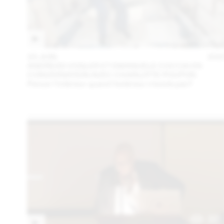
23 JUIN
202
ANDREAS VOGLER ET EMANUELE COCCIA EN
CONVERSATION AVEC CHARLOTTE POUPON
Penser l’intérieur quand l’extérieur n’existe pas?