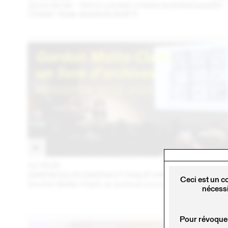
2024.09.06 - TATI X LOUISE LYNGH BJERREGAARD
(THINK TANK MAISON SHIFT)
01 FÉVR
202
GWENDOLYN OWENS ET PHILIP URSPRUNG
Ceci est un c
Gordon Matta-Clark: an archival sourcebook
nécessi
Pour révoquer