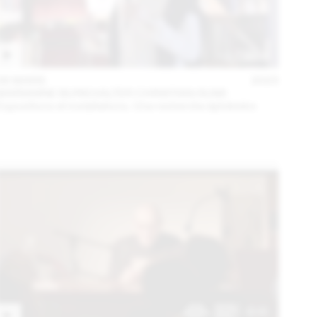
06 MARS
2023
MARIANNE BURKHALTER CHRISTIAN SUMI
Expositions et installations. Une recherche éphémère