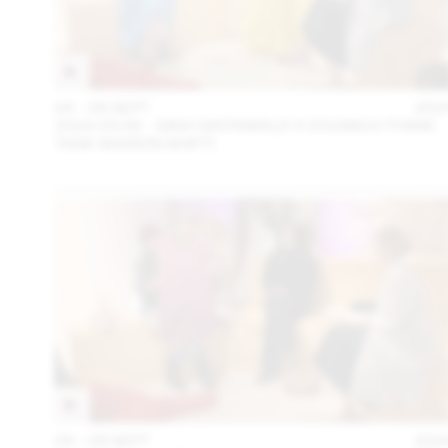
04 – 08 SEPT
202
2024.09.06 - GINA GRÜNWALD X ZOUBIDA (THINK
TANK MAISON SHIFT)
04 – 08 SEPT
202