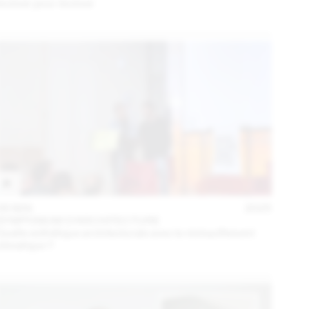
évoluer pour évoluer
06 MAI
2025
SYMPOSIUM D'ARCHITECTURE
Quelle esthétique architecturale avec le réchauffement
climatique ?