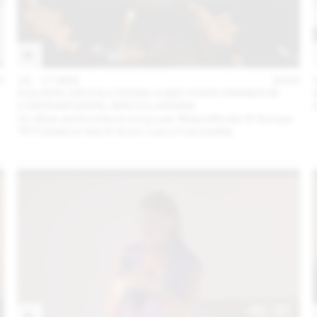
3
16 – 17 MAI
2023
AQUATIC DEVOLUTIONS: A BIO-FOOD DINNER IN
CONTRAPUNTAL SPECULATIONS
Un dîner performance conçu par Maya Minder & Groupe
TETI (Gabriel Gee & Anne-Laure Franchette)