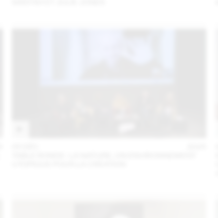
SANYAH ET JULIE JONES
5
05 DÉC
2025
L
TABLE RONDE : LA NATURE, UN ENVIRONNEMENT
UTOPIQUE POUR LA CRÉATION