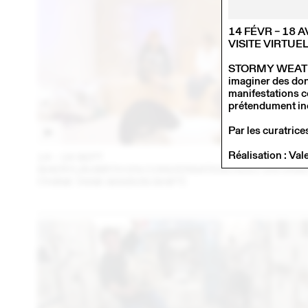
14 FÉVR – 18 
VISITE VIRTU
STORMY WEATHER 
imaginer des donn
manifestations c
prétendument inc
Par les curatric
Réalisation : Val
14 – 16 SEPT
202
SHERYLIN BIRTH EN CONVERSATION AVEC EN VRA
(THINK TANK MAISON SHIFT)