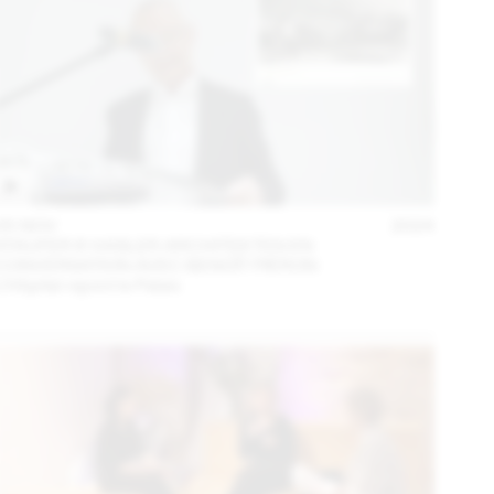
05 NOV
2024
STAUFER & HASLER ARCHITEKTEN EN
CONVERSATION AVEC BENOÎT PIÉRON
L’Hôpital rejoint le Palais