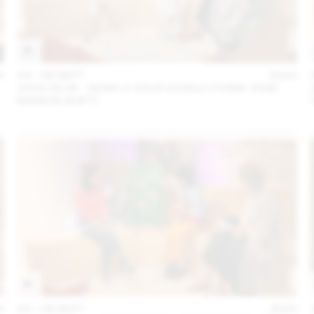
4
04 – 08 SEPT
2024
2024.09.06 - REMO X AZUR WORLD (THINK TANK
MAISON SHIFT)
4
04 – 08 SEPT
2024