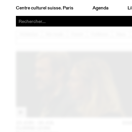
Centre culturel suisse. Paris
Agenda
Li
Architecture
Arts visuels
Concert
Conférence
Danse
23 JUIN – 26 JUIL
202
FLORINE LEONI