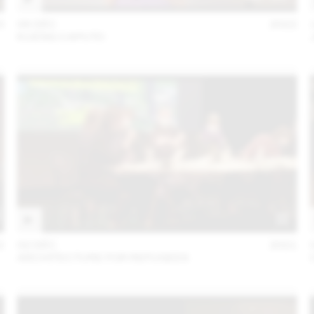
3
06 DÉC
2022
KUENG CAPUTO
2
02 DÉC
2021
ARCHITECTURE FOR REFUGEES