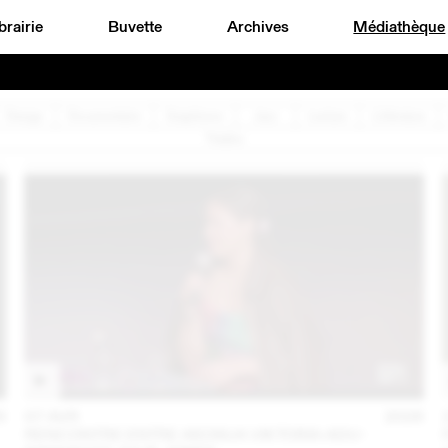
brairie
Buvette
Archives
Médiathèque
Design
Documentaire
Graphisme
Jazz
Lecture
Littérature
Théâtre
6
07 AVR
2026
RENCONTRE ENTRE AKOSUA VIKTORIA ADU-