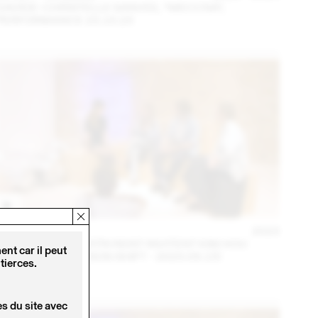
DAVIDE-CHRISTELLE SANVEE, *MECCNA*,
PERFORMANCE 23.10.23
14 – 16 SEPT
2023
NINA JAUN & DIMITRI REIST INVITENT KIM HOU
nt car il peut
(THINK TANK MAISON SHIFT - 2023.09.15)
tierces.
s du site avec