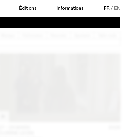
Éditions
Informations
FR
/
EN
Musique
Performance
Rencontre
Spectacle
Table ronde
27 – 29 MARS
2026
FLORINE LEONI