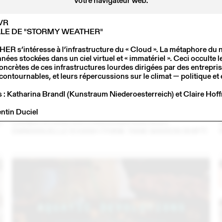
votre navigateur web.
AVR
ELLE DE "STORMY WEATHER"
s’intéresse à l’infrastructure du « Cloud ». La métaphore du n
ées stockées dans un ciel virtuel et « immatériel ». Ceci occulte l
oncrètes de ces infrastructures lourdes dirigées par des entrepri
ontournables, et leurs répercussions sur le climat — politique et
es : Katharina Brandl (Kunstraum Niederoesterreich) et Claire Ho
entin Duciel
3
14 – 16 SEPT
2023
C
LARMA STUDIO EN CONVERSATION AVEC
EMMANUELLE KHANH (THINK TANK MAISON SHIFT)