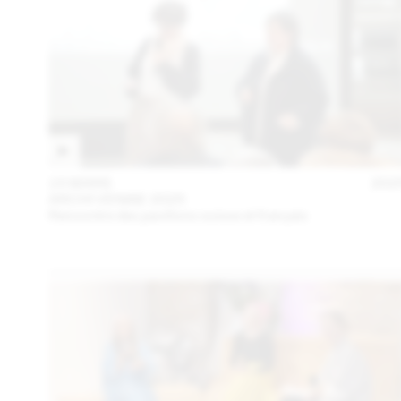
15 MARS
202
ARCHI VENISE 2025
Rencontre des pavillons suisse et français