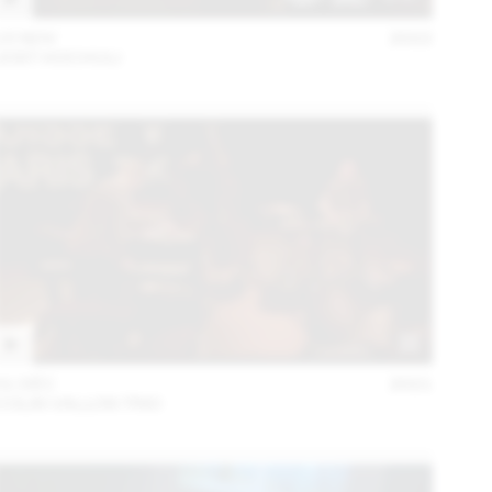
15 NOV
2022
JOST HOCHULI
01 DÉC
2021
COLIN VALLON TRIO