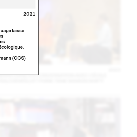
2021
uage laisse
es
ses
 écologique.
ffmann (CCS)
14 – 16 SEPT
2023
MARA DANZ EN CONVERSATION AVEC CÉCILE
FEILCHENFELDT (THINK TANK MAISON SHIFT)