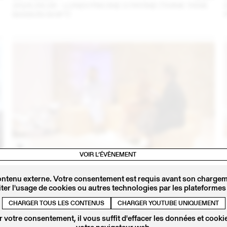
2024.09.06 - LUNDI PISCINE X PATINE (THINK TANK
MAISON SHIFT)
VOIR L’ÉVÈNEMENT
4
14 – 16 SEPT
2023
IRIS DELRUBY RUPRECHT EN CONVERSATION AVEC
ontenu externe. Votre consentement est requis avant son chargeme
CALLA HAYNES (THINK TANK MAISON SHIFT -
ter l'usage de cookies ou autres technologies par les plateformes 
2023.09.16)
CHARGER TOUS LES CONTENUS
CHARGER YOUTUBE UNIQUEMENT
 votre consentement, il vous suffit d'effacer les données et cookie