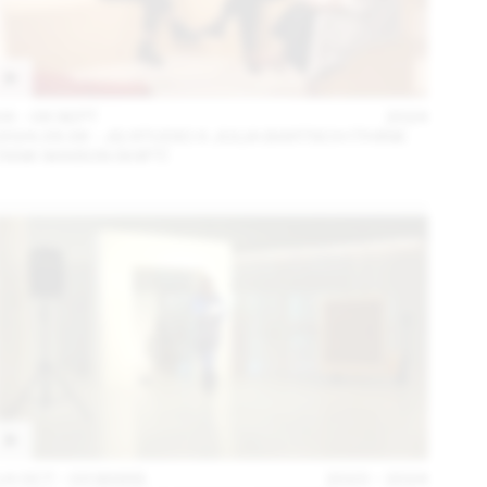
04 – 08 SEPT
2024
2024.09.06 - JG STUDIO X JULIA BARTSCH (THINK
TANK MAISON SHIFT)
14 OCT – 03 MARS
2023 – 2024