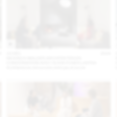
5
10 DÉC
2024
NICKISCH WALDER ARCHITEKTEN EN
CONVERSATION AVEC OLIVIA FUNES LASTRA
Architectures minuscules entre jeu et survie