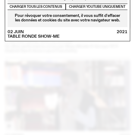
CHARGER TOUS LES CONTENUS
CHARGER YOUTUBE UNIQUEMENT
Pour révoquer votre consentement, il vous suffit d'effacer
les données et cookies du site avec votre navigateur web.
02 JUIN
2021
16 – 17 MAI
2023
TABLE RONDE SHOW-ME
AQUATIC DEVOLUTIONS: A BIO-FOOD DINNER IN
CONTRAPUNTAL SPECULATIONS
Un dîner performance conçu par Maya Minder & Groupe TETI
(Gabriel Gee & Anne-Laure Franchette)