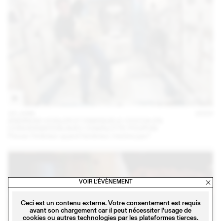
23 JUIN
2023
ANDREAS VOGLER ET EMANUELE COCCIA EN
CONVERSATION AVEC CHARLOTTE POUPON
Penser l’intérieur quand l’extérieur n’existe pas?
VOIR L’ÉVÈNEMENT
Ceci est un contenu externe. Votre consentement est requis
avant son chargement car il peut nécessiter l'usage de
cookies ou autres technologies par les plateformes tierces.