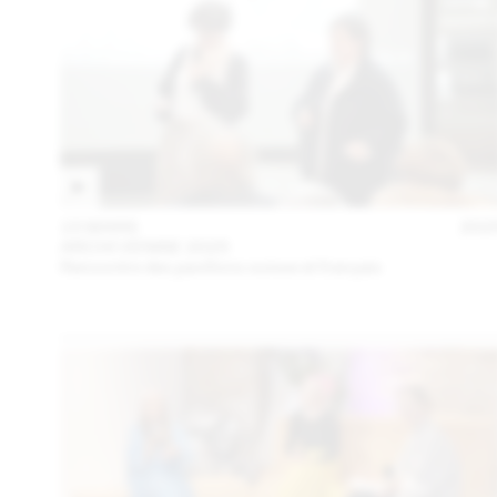
15 MARS
202
ARCHI VENISE 2025
Rencontre des pavillons suisse et français