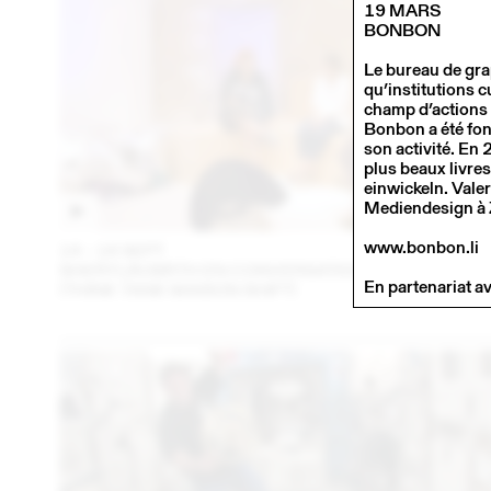
19 MARS
BONBON
Le bureau de gra
qu’institutions 
champ d’actions s
Bonbon a été fon
son activité. En
plus beaux livre
einwickeln. Vale
Mediendesign à 
www.bonbon.li
14 – 16 SEPT
202
SHERYLIN BIRTH EN CONVERSATION AVEC EN VRA
En partenariat av
(THINK TANK MAISON SHIFT)