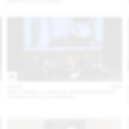
SANYAH ET JULIE JONES
5
05 DÉC
2025
L
TABLE RONDE : LA NATURE, UN ENVIRONNEMENT
UTOPIQUE POUR LA CRÉATION