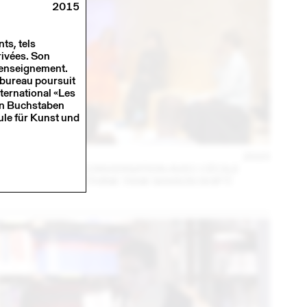
2015
ts, tels
rivées. Son
l’enseignement.
 bureau poursuit
ternational «Les
gen Buchstaben
ule für Kunst und
14 – 16 SEPT
2023
MARA DANZ EN CONVERSATION AVEC CÉCILE
FEILCHENFELDT (THINK TANK MAISON SHIFT)