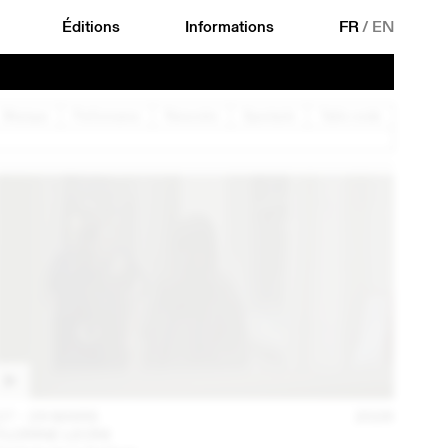
Éditions
Informations
FR
/
EN
Musique
Performance
Rencontre
Spectacle
Table ronde
27 – 29 MARS
2026
FLORINE LEONI