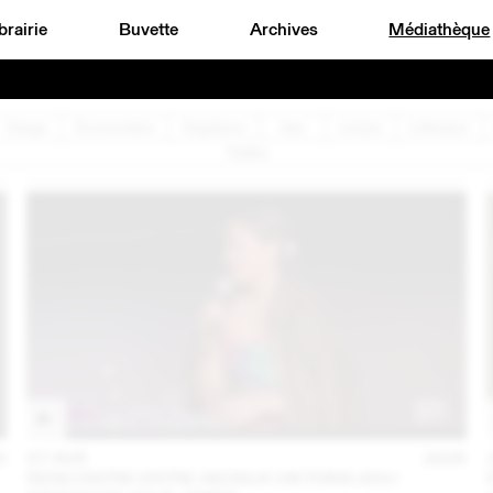
brairie
Buvette
Archives
Médiathèque
Design
Documentaire
Graphisme
Jazz
Lecture
Littérature
Théâtre
6
07 AVR
2026
RENCONTRE ENTRE AKOSUA VIKTORIA ADU-