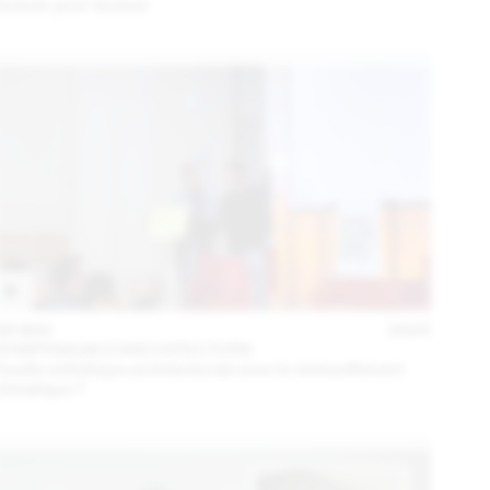
évoluer pour évoluer
06 MAI
2025
SYMPOSIUM D'ARCHITECTURE
Quelle esthétique architecturale avec le réchauffement
climatique ?