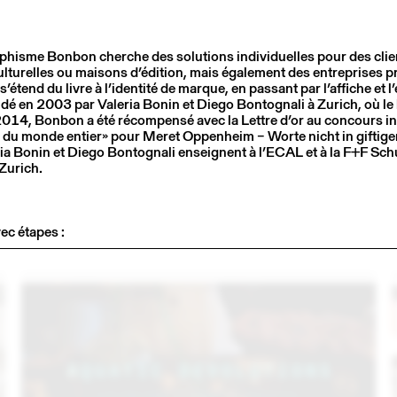
phisme Bonbon cherche des solutions individuelles pour des clien
culturelles ou maisons d’édition, mais également des entreprises p
’étend du livre à l’identité de marque, en passant par l’affiche et 
dé en 2003 par Valeria Bonin et Diego Bontognali à Zurich, où le
 2014, Bonbon a été récompensé avec la Lettre d’or au concours in
s du monde entier» pour Meret Oppenheim – Worte nicht in gifti
ria Bonin et Diego Bontognali enseignent à l’ECAL et à la F+F Sch
Zurich.
3
14 – 16 SEPT
2023
C
LARMA STUDIO EN CONVERSATION AVEC
ec étapes :
EMMANUELLE KHANH (THINK TANK MAISON SHIFT)