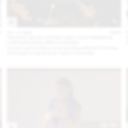
3
16 – 17 MAI
2023
AQUATIC DEVOLUTIONS: A BIO-FOOD DINNER IN
CONTRAPUNTAL SPECULATIONS
Un dîner performance conçu par Maya Minder & Groupe
TETI (Gabriel Gee & Anne-Laure Franchette)