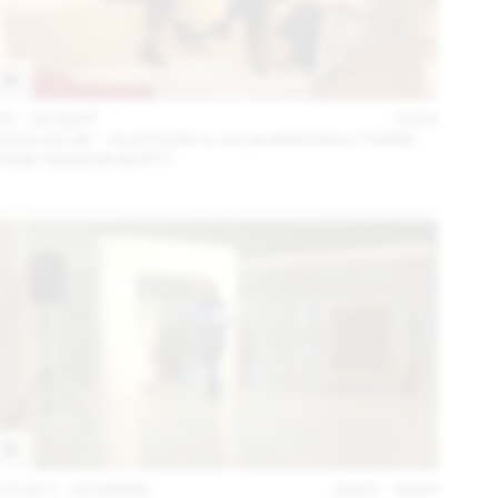
04 – 08 SEPT
2024
2024.09.06 - JG STUDIO X JULIA BARTSCH (THINK
TANK MAISON SHIFT)
14 OCT – 03 MARS
2023 – 2024