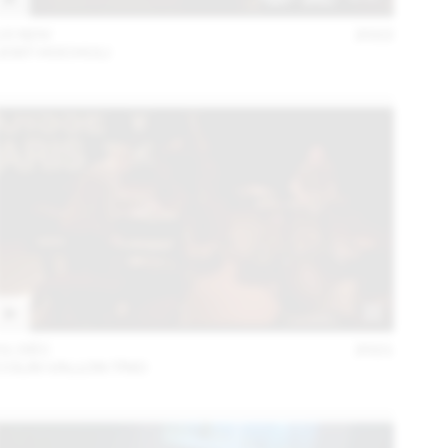
15 NOV
2022
JOST HOCHULI
01 DÉC
2021
COLIN VALLON TRIO