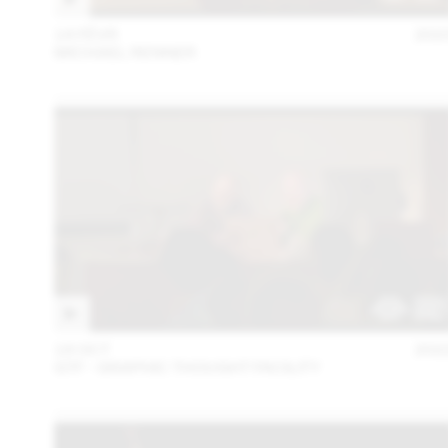
14 FÉVR
202
MICHAEL RENNER
18 OCT
202
GTF - GRAPHIC THOUGHT FACILITY