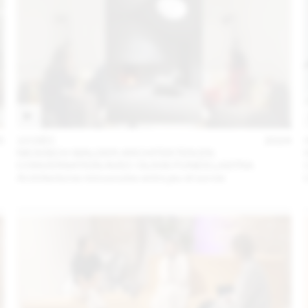
5
10 DÉC
2024
NICKISCH WALDER ARCHITEKTEN EN
CONVERSATION AVEC OLIVIA FUNES LASTRA
Architectures minuscules entre jeu et survie