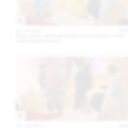
04 – 08 SEPT
202
2024.09.06 - GINA GRÜNWALD X ZOUBIDA (THINK
TANK MAISON SHIFT)
04 – 08 SEPT
202