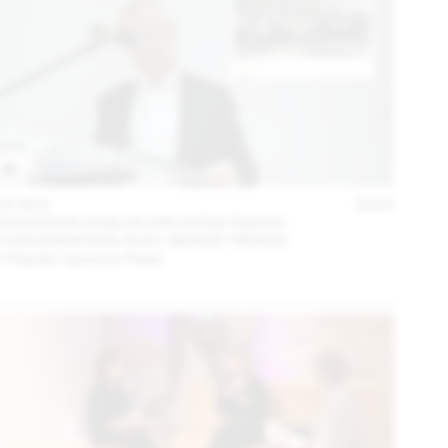
05 NOV
2024
STAUFER & HASLER ARCHITEKTEN EN
CONVERSATION AVEC BENOÎT PIÉRON
L’Hôpital rejoint le Palais