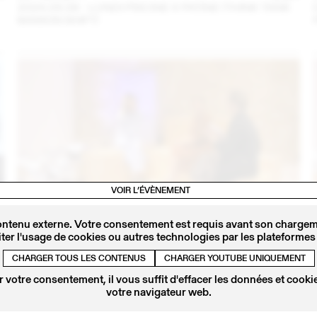
2024.09.06 - LUNDI PISCINE X PATINE (THINK TANK
MAISON SHIFT)
VOIR L’ÉVÈNEMENT
ontenu externe. Votre consentement est requis avant son chargeme
4
14 – 16 SEPT
2023
ter l'usage de cookies ou autres technologies par les plateformes 
IRIS DELRUBY RUPRECHT EN CONVERSATION AVEC
CALLA HAYNES (THINK TANK MAISON SHIFT -
CHARGER TOUS LES CONTENUS
CHARGER YOUTUBE UNIQUEMENT
2023.09.16)
 votre consentement, il vous suffit d'effacer les données et cookie
votre navigateur web.