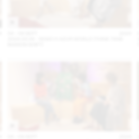
4
04 – 08 SEPT
2024
2024.09.06 - REMO X AZUR WORLD (THINK TANK
MAISON SHIFT)
4
04 – 08 SEPT
2024