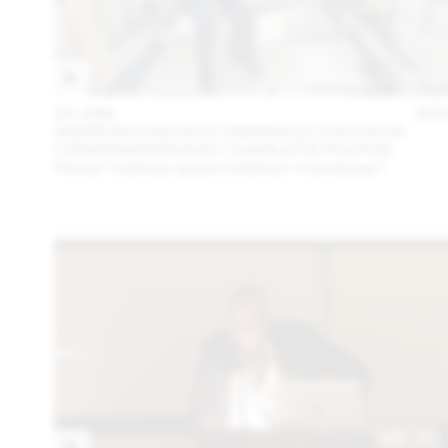
23 JUIN
202
ANDREAS VOGLER ET EMANUELE COCCIA EN
CONVERSATION AVEC CHARLOTTE POUPON
Penser l’intérieur quand l’extérieur n’existe pas?