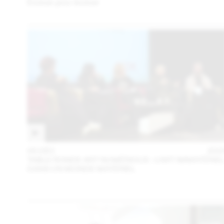
Évoluer pour évoluer
05 DÉC
202
TABLE RONDE ART NUMÉRIQUE : L’ART IMMATÉRIE
DANS UN MONDE MATÉRIEL