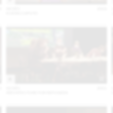
3
06 DÉC
2022
KUENG CAPUTO
2
02 DÉC
2021
ARCHITECTURE FOR REFUGEES