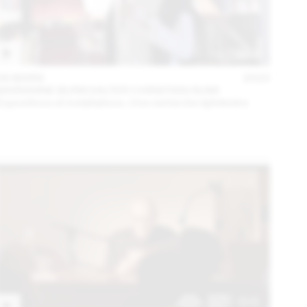
06 MARS
2023
MARIANNE BURKHALTER CHRISTIAN SUMI
Expositions et installations. Une recherche éphémère