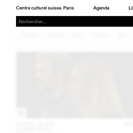
Centre culturel suisse. Paris
Agenda
Li
Architecture
Arts visuels
Concert
Conférence
Danse
23 JUIN – 26 JUIL
202
FLORINE LEONI