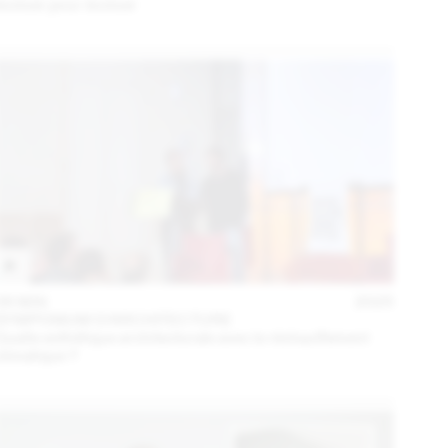
évoluer pour évoluer
06 MAI
2025
SYMPOSIUM D'ARCHITECTURE
Quelle esthétique architecturale avec le réchauffement
climatique ?