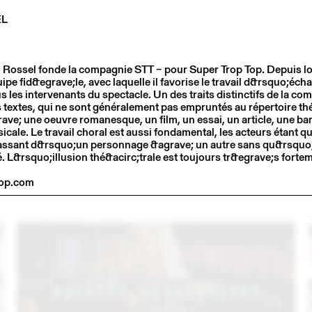
EL
Rossel fonde la compagnie STT – pour Super Trop Top. Depuis lors
e fid&egrave;le, avec laquelle il favorise le travail d&rsquo;éch
s les intervenants du spectacle. Un des traits distinctifs de la co
s textes, qui ne sont généralement pas empruntés au répertoire thé
rave; une oeuvre romanesque, un film, un essai, un article, une b
icale. Le travail choral est aussi fondamental, les acteurs étant 
assant d&rsquo;un personnage &agrave; un autre sans qu&rsquo
. L&rsquo;illusion thé&acirc;trale est toujours tr&egrave;s fortem
3
14 – 16 SEPT
2023
C
LARMA STUDIO EN CONVERSATION AVEC
op.com
EMMANUELLE KHANH (THINK TANK MAISON SHIFT)