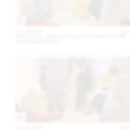
04 – 08 SEPT
202
2024.09.06 - GINA GRÜNWALD X ZOUBIDA (THINK
TANK MAISON SHIFT)
04 – 08 SEPT
202