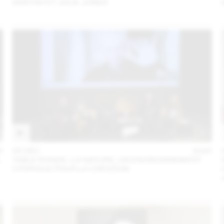
SANYAH ET JULIE JONES
5
05 DÉC
2025
L
TABLE RONDE : LA NATURE, UN ENVIRONNEMENT
UTOPIQUE POUR LA CRÉATION