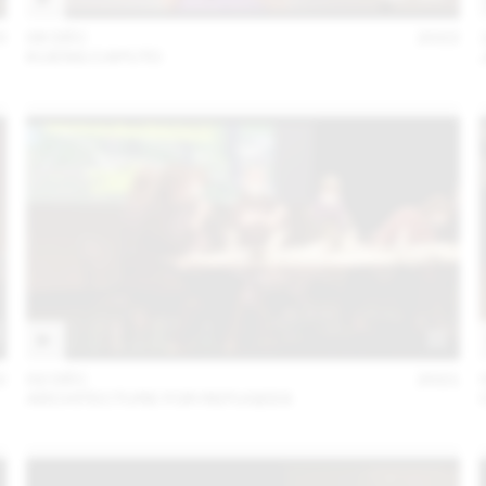
3
06 DÉC
2022
KUENG CAPUTO
2
02 DÉC
2021
ARCHITECTURE FOR REFUGEES