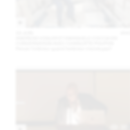
23 JUIN
202
ANDREAS VOGLER ET EMANUELE COCCIA EN
CONVERSATION AVEC CHARLOTTE POUPON
Penser l’intérieur quand l’extérieur n’existe pas?