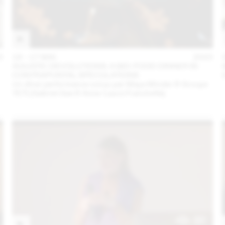
3
16 – 17 MAI
2023
AQUATIC DEVOLUTIONS: A BIO-FOOD DINNER IN
CONTRAPUNTAL SPECULATIONS
Un dîner performance conçu par Maya Minder & Groupe
TETI (Gabriel Gee & Anne-Laure Franchette)