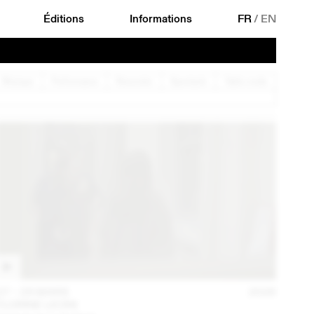
Éditions
Informations
FR
/
EN
Musique
Performance
Rencontre
Spectacle
Table ronde
27 – 29 MARS
2026
FLORINE LEONI