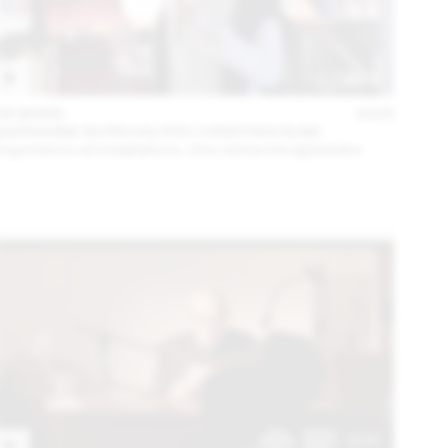
06 MARS
2023
MARIANNE BURKHALTER CHRISTIAN SUMI
Expositions et installations. Une recherche éphémère