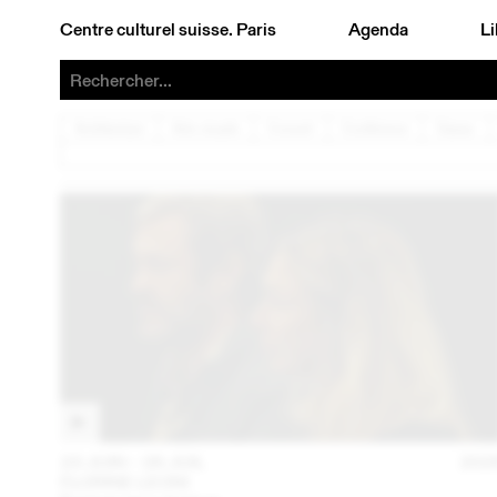
Centre culturel suisse. Paris
Agenda
Li
Architecture
Arts visuels
Concert
Conférence
Danse
23 JUIN – 26 JUIL
202
FLORINE LEONI