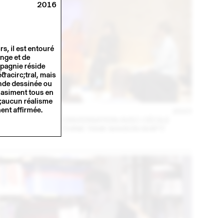
2016
, il est entouré
ange et de
mpagnie réside
&acirc;tral, mais
ande dessinée ou
quasiment tous en
;aucun réalisme
ent affirmée.
14 – 16 SEPT
2023
MARA DANZ EN CONVERSATION AVEC CÉCILE
FEILCHENFELDT (THINK TANK MAISON SHIFT)