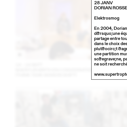
28 JANV
DORIAN ROSS
Elektrosmog
En 2004, Dorian 
d&rsquo;une équip
partage entre tou
dans le choix de
plut&ocirc;t &ag
une partition mus
sc&egrave;ne, p
ne soit recherché
14 – 16 SEPT
202
SHERYLIN BIRTH EN CONVERSATION AVEC EN VRA
www.supertropt
(THINK TANK MAISON SHIFT)