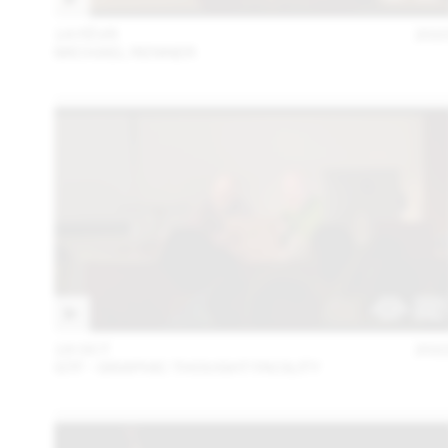
14 FÉVR
202
MICHAEL RENNER
18 OCT
202
GTF - GRAPHIC THOUGHT FACILITY