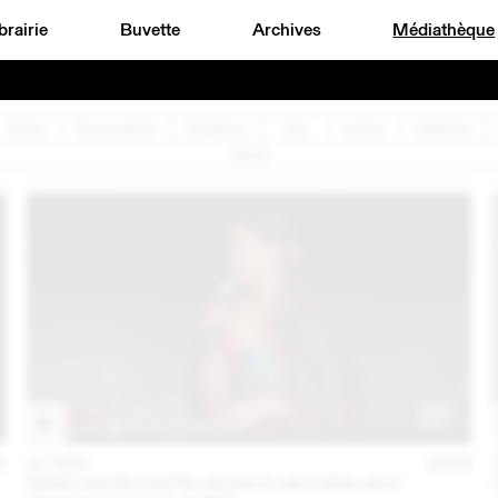
brairie
Buvette
Archives
Médiathèque
Design
Documentaire
Graphisme
Jazz
Lecture
Littérature
Théâtre
6
07 AVR
2026
RENCONTRE ENTRE AKOSUA VIKTORIA ADU-