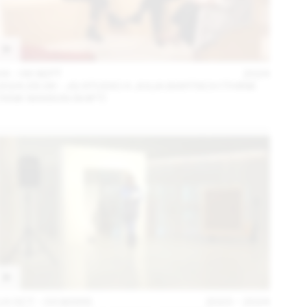
04 – 08 SEPT
2024
2024.09.06 - JG STUDIO X JULIA BARTSCH (THINK
TANK MAISON SHIFT)
14 OCT – 03 MARS
2023 – 2024