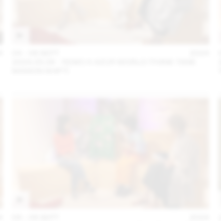
4
04 – 08 SEPT
2024
2024.09.06 - REMO X AZUR WORLD (THINK TANK
MAISON SHIFT)
4
04 – 08 SEPT
2024