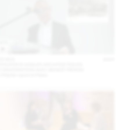
05 NOV
2024
STAUFER & HASLER ARCHITEKTEN EN
CONVERSATION AVEC BENOÎT PIÉRON
L’Hôpital rejoint le Palais