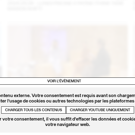
2024.09.06 - LUNDI PISCINE X PATINE (THINK TANK
MAISON SHIFT)
VOIR L’ÉVÈNEMENT
ontenu externe. Votre consentement est requis avant son chargeme
4
14 – 16 SEPT
2023
ter l'usage de cookies ou autres technologies par les plateformes 
IRIS DELRUBY RUPRECHT EN CONVERSATION AVEC
CALLA HAYNES (THINK TANK MAISON SHIFT -
CHARGER TOUS LES CONTENUS
CHARGER YOUTUBE UNIQUEMENT
2023.09.16)
 votre consentement, il vous suffit d'effacer les données et cookie
votre navigateur web.