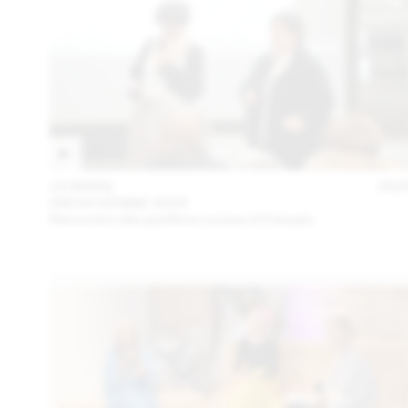
15 MARS
202
ARCHI VENISE 2025
Rencontre des pavillons suisse et français