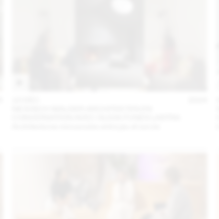
5
10 DÉC
2024
NICKISCH WALDER ARCHITEKTEN EN
CONVERSATION AVEC OLIVIA FUNES LASTRA
Architectures minuscules entre jeu et survie