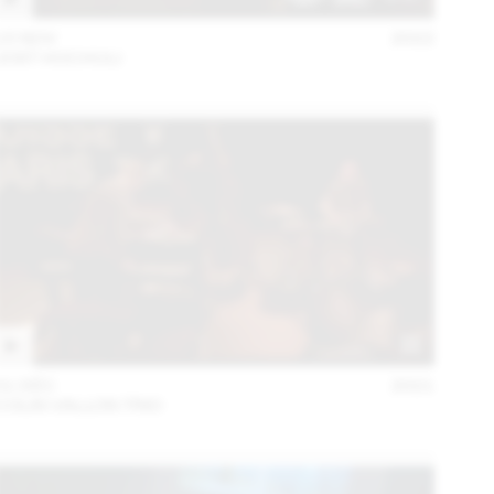
15 NOV
2022
JOST HOCHULI
01 DÉC
2021
COLIN VALLON TRIO