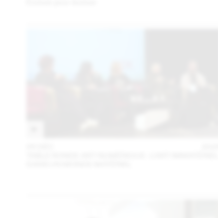
Évoluer pour évoluer
05 DÉC
202
TABLE RONDE ART NUMÉRIQUE : L’ART IMMATÉRIE
DANS UN MONDE MATÉRIEL