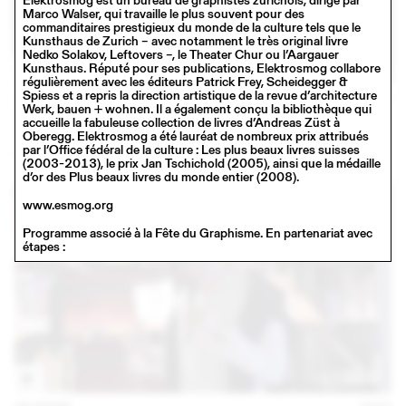
Marco Walser, qui travaille le plus souvent pour des
commanditaires prestigieux du monde de la culture tels que le
Kunsthaus de Zurich – avec notamment le très original livre
Nedko Solakov, Leftovers –, le Theater Chur ou l’Aargauer
Kunsthaus. Réputé pour ses publications, Elektrosmog collabore
régulièrement avec les éditeurs Patrick Frey, Scheidegger &
Spiess et a repris la direction artistique de la revue d’architecture
16 – 17 MAI
2023
Werk, bauen + wohnen. Il a également conçu la bibliothèque qui
AQUATIC DEVOLUTIONS: A BIO-FOOD DINNER IN
accueille la fabuleuse collection de livres d’Andreas Züst à
CONTRAPUNTAL SPECULATIONS
Oberegg. Elektrosmog a été lauréat de nombreux prix attribués
Un dîner performance conçu par Maya Minder & Groupe TETI
par l’Office fédéral de la culture : Les plus beaux livres suisses
(Gabriel Gee & Anne-Laure Franchette)
(2003-2013), le prix Jan Tschichold (2005), ainsi que la médaille
d’or des Plus beaux livres du monde entier (2008).
www.esmog.org
Programme associé à la Fête du Graphisme. En partenariat avec
étapes :