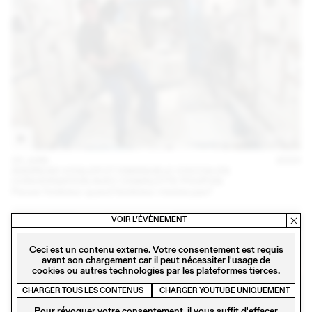
23 JUIN
2023
ANDREAS VOGLER ET EMANUELE COCCIA EN
CONVERSATION AVEC CHARLOTTE POUPON
Penser l’intérieur quand l’extérieur n’existe pas?
VOIR L’ÉVÈNEMENT
Ceci est un contenu externe. Votre consentement est requis
avant son chargement car il peut nécessiter l'usage de
cookies ou autres technologies par les plateformes tierces.
CHARGER TOUS LES CONTENUS
CHARGER YOUTUBE UNIQUEMENT
Pour révoquer votre consentement, il vous suffit d'effacer