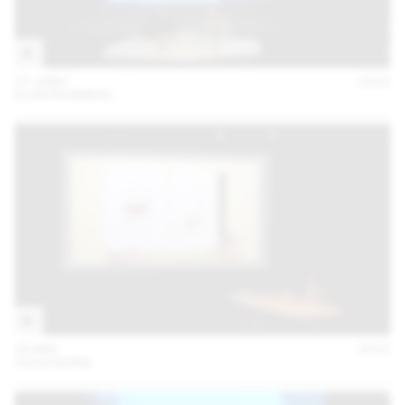
27 JANV
2016
ELEKTROSMOG
28 MAI
2015
JULIA BORN