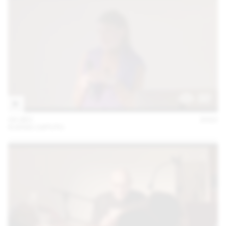
06 DÉC
2022
KUENG CAPUTO