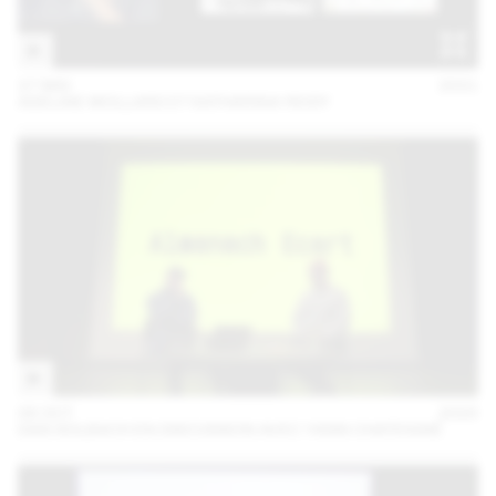
27 MAI
2021
ADELINE MOLLARD ET KATHARINA REIDY
06 OCT
2020
DAN SOLBACH EN DISCUSSION AVEC YANN CHATEIGNÉ