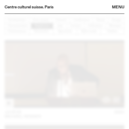
Centre culturel suisse. Paris
MENU
Agenda
Architecture
Arts visuels
Concert
Conférence
Danse
Design
Documentaire
Graphisme
Jazz
Lecture
Littérature
Musique
Librairie
Performance
Rencontre
Spectacle
Table ronde
Théâtre
Buvette
Archives
Médiathèque
Éditions
Informations
FR
/
EN
14 FÉVR
2023
MICHAEL RENNER