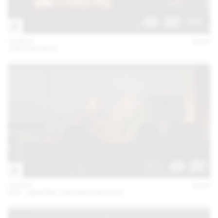
15 NOV
2022
JOST HOCHULI
18 OCT
2022
GTF - GRAPHIC THOUGHT FACILITY