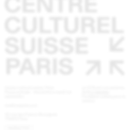
Centre culturel suisse. Paris
Le CCS est une antenne
Pause estivale - réouverture mardi 1er
de
Pro Helvetia
,
septembre
Fondation suisse pour la
culture.
ccs@ccsparis.com
32 rue des Francs-Bourgeois
75003 Paris
NEWSLETTER