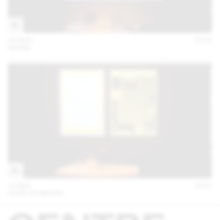
20 NOV
2014
NORM
13 MAI
2014
AUDE LEHMANN