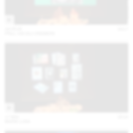
28 FÉVR
2017
PRILL VIECELI CREMERS
17 MAI
2016
MARIE LUSA