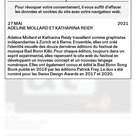
Pour révoquer votre consentement, il vous suffit d'effacer
les données et cookies du site avec votre navigateur web.
16 NOV
2017
27 MAI
2021
SCHAFFTER SAHLI
ADELINE MOLLARD ET KATHARINA REIDY
Conférence
Adeline Mollard et Katharina Reidy travaillent comme graphistes
indépendantes à Zurich et à Berne. Ensemble, elles ont créé
l’identité visuelle des douze dernières éditions du festival de
musique Bad Bonn Kilbi. Pour chaque édition, toujours dans un
esprit expérimental, elles repensent le site web du festival en
développant un nouveau concept et un nouveau langage
numérique. Elles ont également conçu et édité le Bad Bonn Song
Book publié en 2016 par les éditions Patrick Frey. Le duo a été
nominé pour les Swiss Design Awards en 2017 et 2020.
13 SEPT
2017
BALDINGER•VU-HUU
Unreleased projects