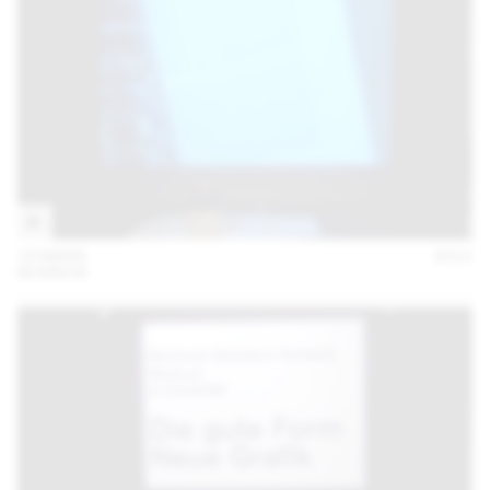
19 MARS
2015
BONBON