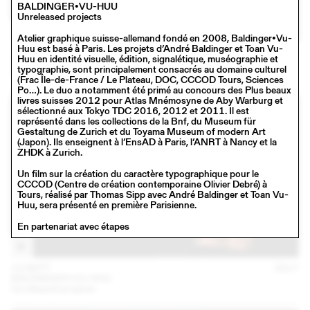
BALDINGER•VU-HUU
Unreleased projects
Atelier graphique suisse-allemand fondé en 2008, Baldinger•Vu-
Huu est basé à Paris. Les projets d’André Baldinger et Toan Vu-
16 NOV
2017
Huu en identité visuelle, édition, signalétique, muséographie et
SCHAFFTER SAHLI
typographie, sont principalement consacrés au domaine culturel
Conférence
(Frac Île-de-France / Le Plateau, DOC, CCCOD Tours, Sciences
Po…). Le duo a notamment été primé au concours des Plus beaux
livres suisses 2012 pour Atlas Mnémosyne de Aby Warburg et
sélectionné aux Tokyo TDC 2016, 2012 et 2011. Il est
représenté dans les collections de la Bnf, du Museum für
Gestaltung de Zurich et du Toyama Museum of modern Art
(Japon). Ils enseignent à l’EnsAD à Paris, l’ANRT à Nancy et la
ZHDK à Zurich.
Un film sur la création du caractère typographique pour le
CCCOD (Centre de création contemporaine Olivier Debré) à
Tours, réalisé par Thomas Sipp avec André Baldinger et Toan Vu-
Huu, sera présenté en première Parisienne.
En partenariat avec étapes
13 SEPT
2017
BALDINGER•VU-HUU
Unreleased projects