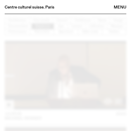
Centre culturel suisse. Paris
MENU
Agenda
Architecture
Arts visuels
Concert
Conférence
Danse
Design
Documentaire
Graphisme
Jazz
Lecture
Littérature
Musique
Librairie
Performance
Rencontre
Spectacle
Table ronde
Théâtre
Buvette
Archives
Médiathèque
Éditions
Informations
FR
/
EN
14 FÉVR
2023
MICHAEL RENNER