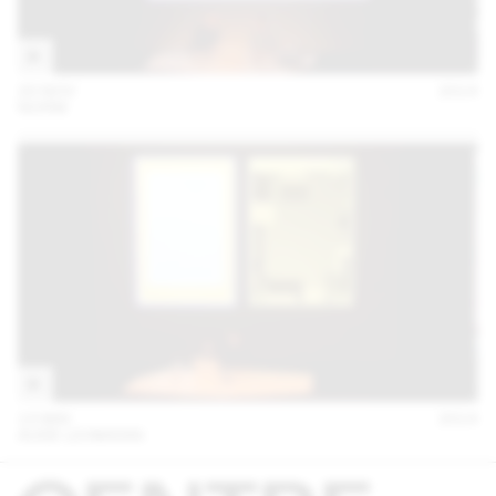
20 NOV
2014
NORM
13 MAI
2014
AUDE LEHMANN