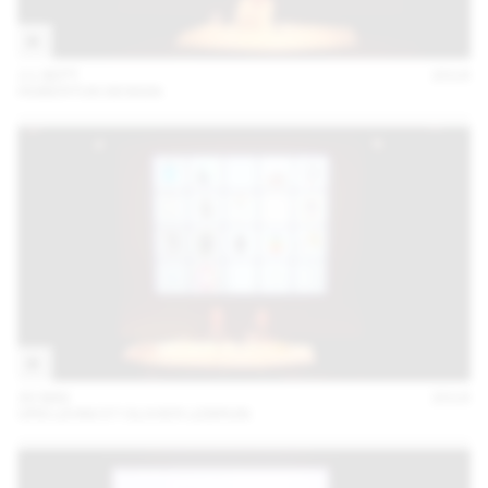
11 SEPT
2018
HUBERTUS DESIGN
30 MAI
2018
URS LEHNI ET OLIVIER LEBRUN