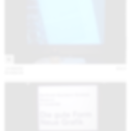
19 MARS
2015
BONBON