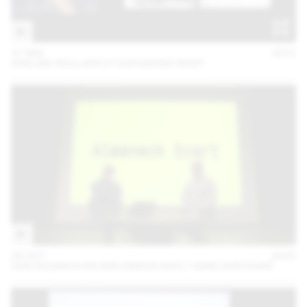
27 MAI
2021
ADELINE MOLLARD ET KATHARINA REIDY
06 OCT
2020
DAN SOLBACH EN DISCUSSION AVEC YANN CHATEIGNÉ