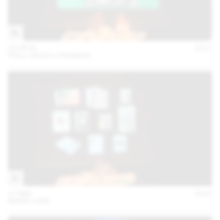
28 FÉVR
2017
PRILL VIECELI CREMERS
17 MAI
2016
MARIE LUSA