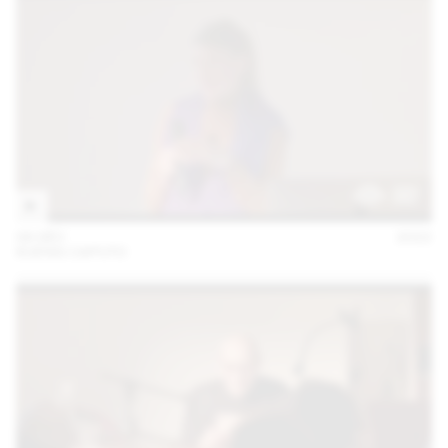
06 DÉC
2022
KUENG CAPUTO