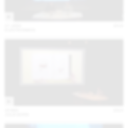
27 JANV
2016
ELEKTROSMOG
28 MAI
2015
JULIA BORN