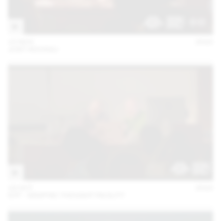
15 NOV
2022
JOST HOCHULI
18 OCT
2022
GTF - GRAPHIC THOUGHT FACILITY