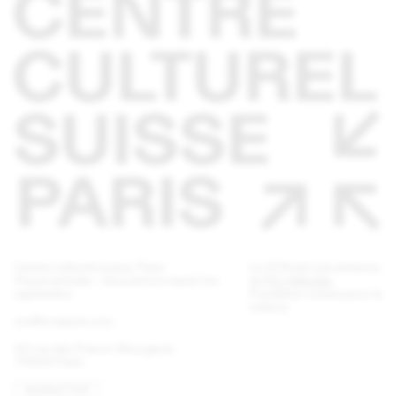
Centre culturel suisse. Paris
Le CCS est une antenne
Pause estivale - réouverture mardi 1er
de
Pro Helvetia
,
septembre
Fondation suisse pour la
culture.
ccs@ccsparis.com
32 rue des Francs-Bourgeois
75003 Paris
NEWSLETTER