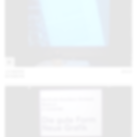
19 MARS
2015
BONBON