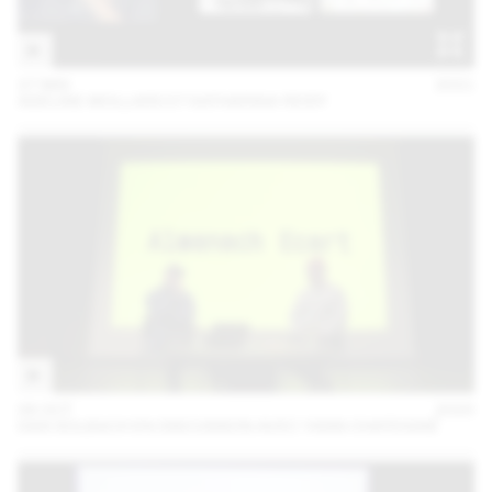
27 MAI
2021
ADELINE MOLLARD ET KATHARINA REIDY
06 OCT
2020
DAN SOLBACH EN DISCUSSION AVEC YANN CHATEIGNÉ