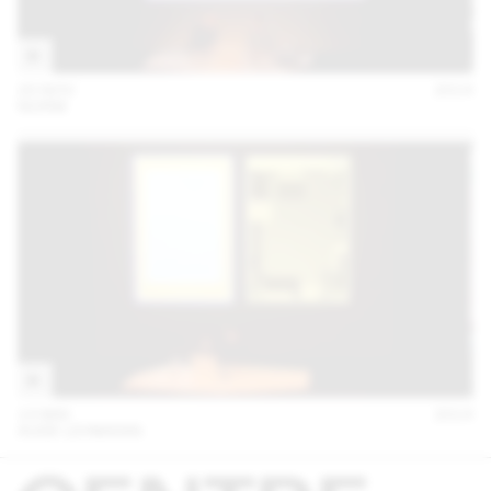
20 NOV
2014
NORM
13 MAI
2014
AUDE LEHMANN