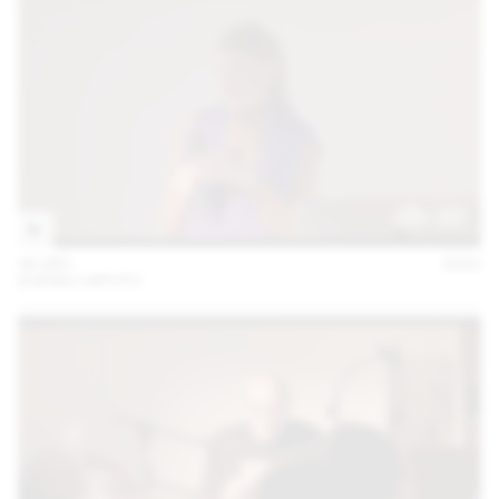
06 DÉC
2022
KUENG CAPUTO