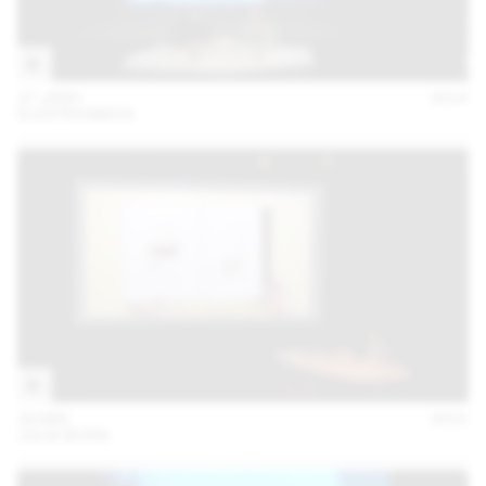
27 JANV
2016
ELEKTROSMOG
28 MAI
2015
JULIA BORN