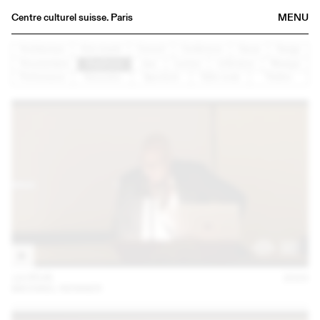
Centre culturel suisse. Paris
MENU
Agenda
Architecture
Arts visuels
Concert
Conférence
Danse
Design
Documentaire
Graphisme
Jazz
Lecture
Littérature
Musique
Librairie
Performance
Rencontre
Spectacle
Table ronde
Théâtre
Buvette
Archives
Médiathèque
Éditions
Informations
FR
/
EN
14 FÉVR
2023
MICHAEL RENNER