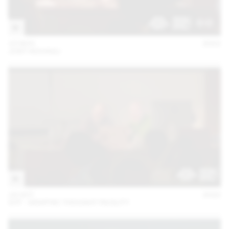
15 NOV
2022
JOST HOCHULI
18 OCT
2022
GTF - GRAPHIC THOUGHT FACILITY