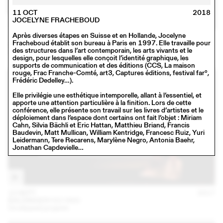
11 OCT
2018
JOCELYNE FRACHEBOUD
Après diverses étapes en Suisse et en Hollande, Jocelyne
16 NOV
2017
Fracheboud établit son bureau à Paris en 1997. Elle travaille pour
SCHAFFTER SAHLI
des structures dans l’art contemporain, les arts vivants et le
Conférence
design, pour lesquelles elle conçoit l’identité graphique, les
supports de communication et des éditions (CCS, La maison
rouge, Frac Franche-Comté, art3, Captures éditions, festival far°,
Frédéric Dedelley…).
Elle privilégie une esthétique intemporelle, allant à l’essentiel, et
apporte une attention particulière à la finition. Lors de cette
conférence, elle présente son travail sur les livres d’artistes et le
déploiement dans l’espace dont certains ont fait l’objet : Miriam
Cahn, Silvia Bächli et Eric Hattan, Matthieu Briand, Francis
Baudevin, Matt Mullican, William Kentridge, Francesc Ruiz, Yuri
Leidermann, Tere Recarens, Marylène Negro, Antonia Baehr,
Jonathan Capdevielle…
13 SEPT
2017
BALDINGER•VU-HUU
Unreleased projects