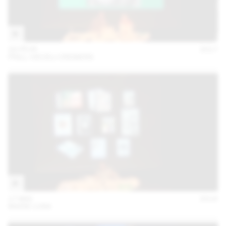
28 FÉVR
2017
PRILL VIECELI CREMERS
17 MAI
2016
MARIE LUSA