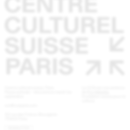
Centre culturel suisse. Paris
Le CCS est une antenne
Pause estivale - réouverture mardi 1er
de
Pro Helvetia
,
septembre
Fondation suisse pour la
culture.
ccs@ccsparis.com
32 rue des Francs-Bourgeois
75003 Paris
NEWSLETTER