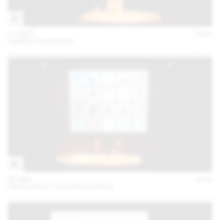
11 SEPT
2018
HUBERTUS DESIGN
30 MAI
2018
URS LEHNI ET OLIVIER LEBRUN