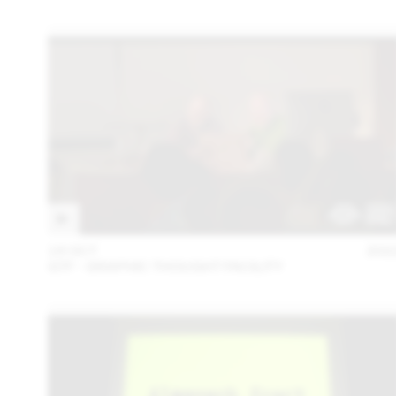
18 OCT
202
GTF - GRAPHIC THOUGHT FACILITY