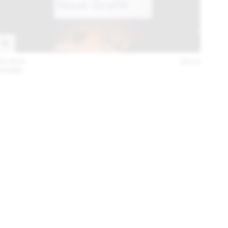
20 NOV
2014
NORM