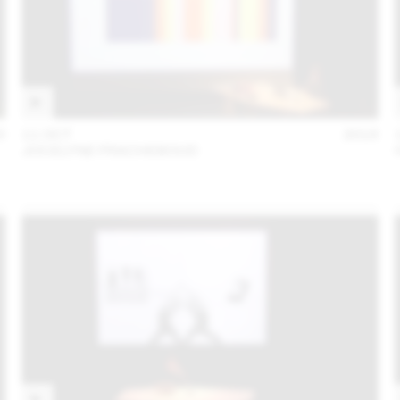
0
11 OCT
2018
JOCELYNE FRACHEBOUD