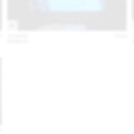
5
19 MARS
2015
BONBON
4