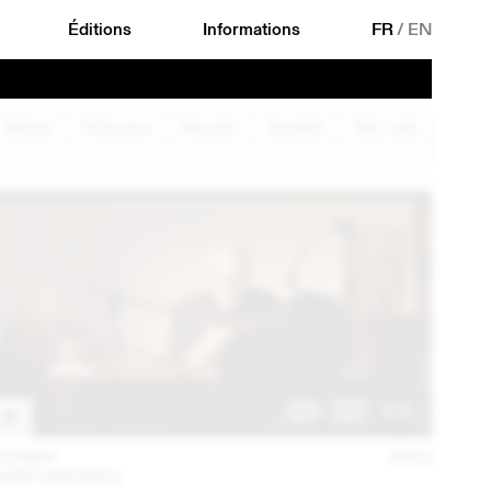
Éditions
Informations
FR
/
EN
Musique
Performance
Rencontre
Spectacle
Table ronde
15 NOV
2022
JOST HOCHULI