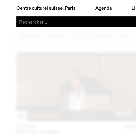
Centre culturel suisse. Paris
Agenda
Li
Architecture
Arts visuels
Concert
Conférence
Danse
14 FÉVR
202
MICHAEL RENNER