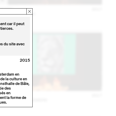
16 NOV
2017
SCHAFFTER SAHLI
Conférence
nt car il peut
tierces.
s du site avec
2015
msterdam en
de la culture en
nsthalle de Bâle,
ie des
sés en
28 FÉVR
2017
nent la forme de
PRILL VIECELI CREMERS
ues.