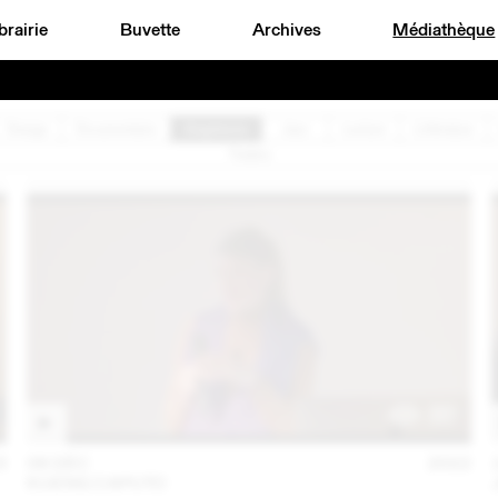
brairie
Buvette
Archives
Médiathèque
Design
Documentaire
Graphisme
Jazz
Lecture
Littérature
Théâtre
3
06 DÉC
2022
KUENG CAPUTO