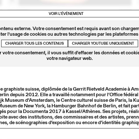
8
22 MARS
2018
VOIR L’ÉVÈNEMENT
TEO SCHIFFERLI
Conférence
ontenu externe. Votre consentement est requis avant son chargeme
ter l'usage de cookies ou autres technologies par les plateformes 
CHARGER TOUS LES CONTENUS
CHARGER YOUTUBE UNIQUEMENT
 votre consentement, il vous suffit d'effacer les données et cookie
votre navigateur web.
ne graphiste suisse, diplômée de la Gerrit Rietveld Academie à A
erlin depuis 2012. Elle a travaillé notamment pour l’Office fédéral 
lijk Museum d’Amsterdam, le Centre culturel suisse de Paris, la Ku
seum de New York, la Hamburger Bahnhof de Berlin, et fait part
és pour la Documenta 2017 à Kassel/Athènes. Ses projets, réali
7
09 MAI
2017
oite avec des institutions, des commissaires et des artistes, pren
LAURENT BENNER
ines, de scénographies d’exposition ou encore d’identités graphiq