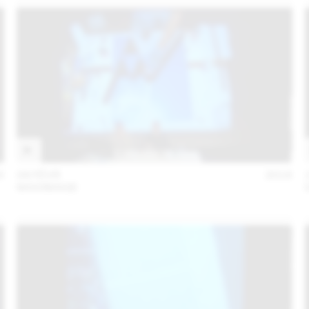
6
04 FÉVR
2016
MAXIMAGE