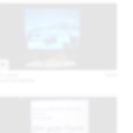
27 JANV
2016
ELEKTROSMOG