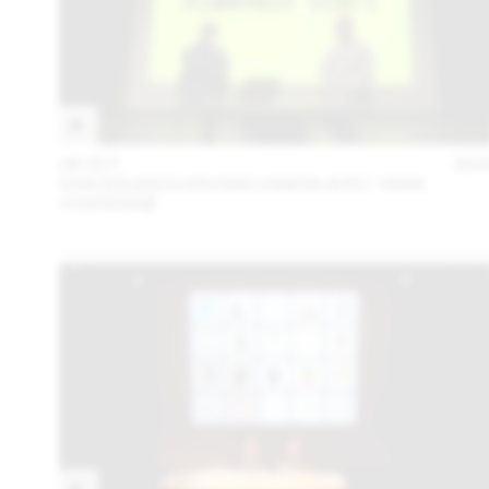
06 OCT
202
DAN SOLBACH EN DISCUSSION AVEC YANN
CHATEIGNÉ