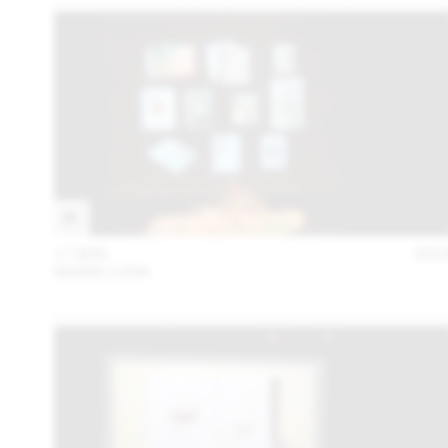
17 MAI
201
MARIE LUSA