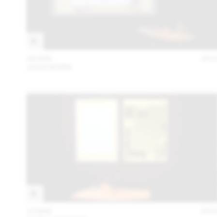
28 MAI
201
JULIA BORN
13 MAI
201