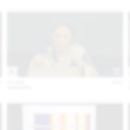
2
10 JUIN
2021
ANN KERN