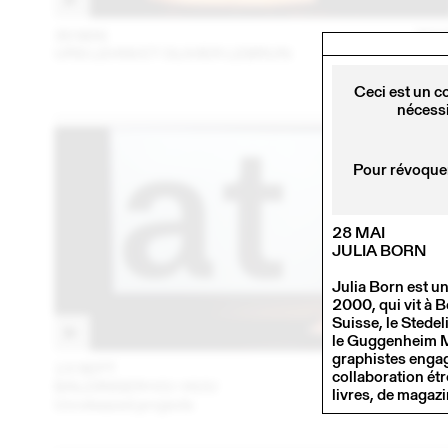
30 MAI
201
URS LEHNI ET OLIVIER LEBRUN
Ceci est un c
nécessi
Pour révoquer
28 MAI
JULIA BORN
Julia Born est u
2000, qui vit à B
Suisse, le Stede
le Guggenheim Mu
graphistes engag
13 SEPT
201
collaboration étr
BALDINGER•VU-HUU
livres, de magaz
Unreleased projects