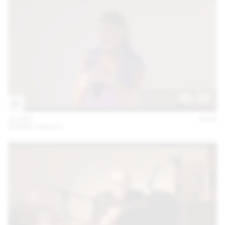
06 DÉC
2022
KUENG CAPUTO