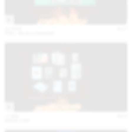
28 FÉVR
2017
PRILL VIECELI CREMERS
17 MAI
2016
MARIE LUSA