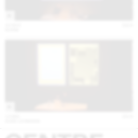
20 NOV
2014
NORM
13 MAI
2014
AUDE LEHMANN