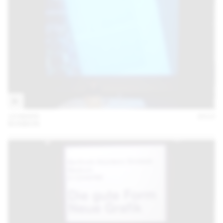
19 MARS
2015
BONBON