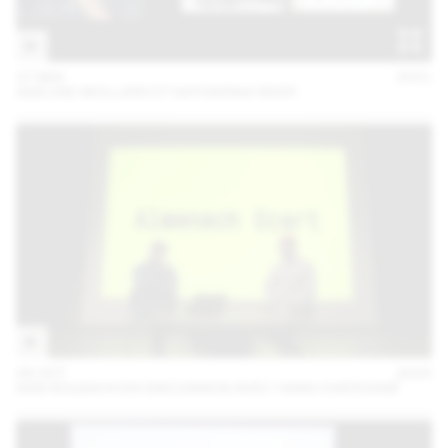
27 MAI
2021
ADELINE MOLLARD ET KATHARINA REIDY
06 OCT
2020
DAN SOLBACH EN DISCUSSION AVEC YANN CHATEIGNÉ