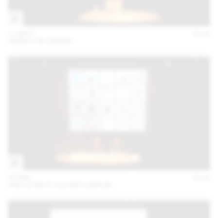
11 SEPT
2018
HUBERTUS DESIGN
30 MAI
2018
URS LEHNI ET OLIVIER LEBRUN