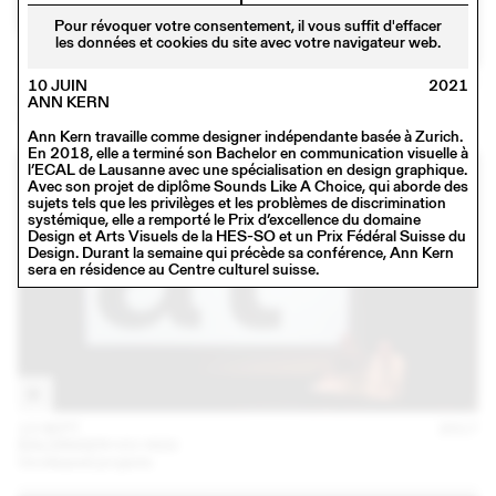
Pour révoquer votre consentement, il vous suffit d'effacer
les données et cookies du site avec votre navigateur web.
16 NOV
2017
10 JUIN
2021
SCHAFFTER SAHLI
ANN KERN
Conférence
Ann Kern travaille comme designer indépendante basée à Zurich.
En 2018, elle a terminé son Bachelor en communication visuelle à
l’ECAL de Lausanne avec une spécialisation en design graphique.
Avec son projet de diplôme Sounds Like A Choice, qui aborde des
sujets tels que les privilèges et les problèmes de discrimination
systémique, elle a remporté le Prix d’excellence du domaine
Design et Arts Visuels de la HES-SO et un Prix Fédéral Suisse du
Design. Durant la semaine qui précède sa conférence, Ann Kern
sera en résidence au Centre culturel suisse.
13 SEPT
2017
BALDINGER•VU-HUU
Unreleased projects