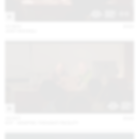
15 NOV
2022
JOST HOCHULI
18 OCT
2022
GTF - GRAPHIC THOUGHT FACILITY