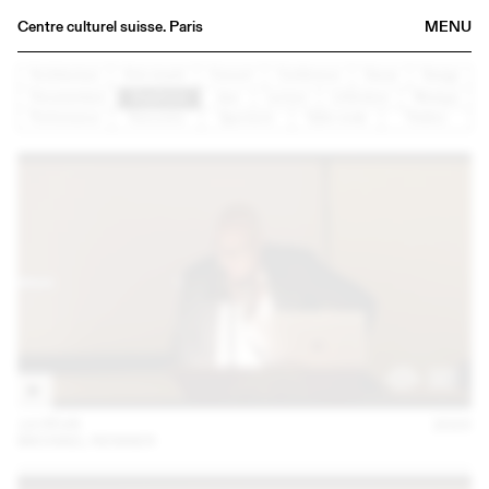
Centre culturel suisse. Paris
MENU
Agenda
Architecture
Arts visuels
Concert
Conférence
Danse
Design
Documentaire
Graphisme
Jazz
Lecture
Littérature
Musique
Librairie
Performance
Rencontre
Spectacle
Table ronde
Théâtre
Buvette
Archives
Médiathèque
Éditions
Informations
FR
/
EN
14 FÉVR
2023
MICHAEL RENNER