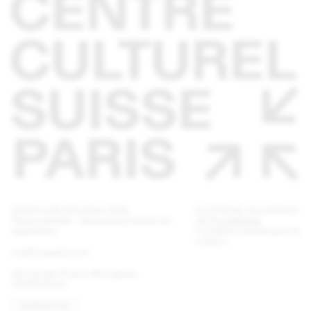
Centre culturel suisse. Paris
Le CCS est une antenne
Pause estivale - réouverture mardi 1er
de
Pro Helvetia
,
septembre
Fondation suisse pour la
culture.
ccs@ccsparis.com
32 rue des Francs-Bourgeois
75003 Paris
NEWSLETTER