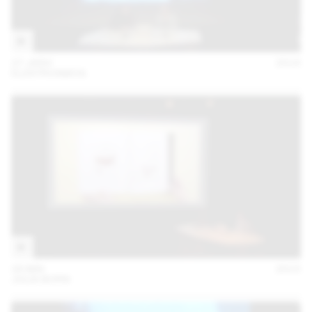
27 JANV
2016
ELEKTROSMOG
28 MAI
2015
JULIA BORN