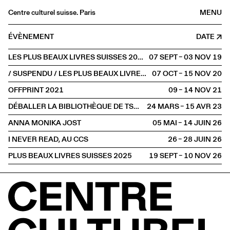
Centre culturel suisse. Paris
MENU
Agenda
ÉVÈNEMENT
DATE
Librairie
LES PLUS BEAUX LIVRES SUISSES 2018
07 SEPT – 03 NOV
2019
Buvette
/ SUSPENDU / LES PLUS BEAUX LIVRES SUISSES 2019
07 OCT – 15 NOV
2020
Archives
OFFPRINT 2021
09 – 14 NOV
2021
Médiathèque
DÉBALLER LA BIBLIOTHÈQUE DE TSCHICHOLD
24 MARS – 15 AVR
2023
Éditions
ANNA MONIKA JOST
05 MAI – 14 JUIN
2026
Informations
I NEVER READ, AU CCS
26 – 28 JUIN
2026
FR
/
EN
PLUS BEAUX LIVRES SUISSES 2025
19 SEPT – 10 NOV
2026
EXPOSITION
Graphisme