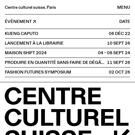
Centre culturel suisse. Paris
MENU
Agenda
ÉVÈNEMENT
DATE
Librairie
KUENG CAPUTO
06 DÉC
2022
Buvette
LANCEMENT À LA LIBRAIRIE
10 SEPT
2026
Archives
MAISON SHIFT 2024
04 – 08 SEPT
2024
Médiathèque
PRODUIRE EN QUANTITÉ SANS FAIRE DE DÉGÂTS ?
11 SEPT
2026
Éditions
FASHION FUTURES SYMPOSIUM
02 OCT
2026
Informations
FR
/
EN
PAROLE
Design