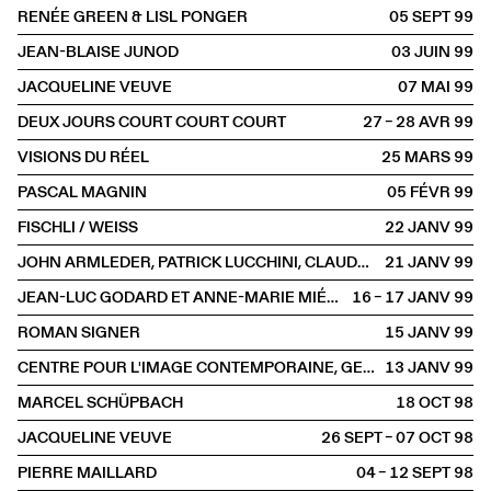
RENÉE GREEN & LISL PONGER
05 SEPT
1999
JEAN-BLAISE JUNOD
03 JUIN
1999
JACQUELINE VEUVE
07 MAI
1999
DEUX JOURS COURT COURT COURT
27 – 28 AVR
1999
VISIONS DU RÉEL
25 MARS
1999
PASCAL MAGNIN
05 FÉVR
1999
FISCHLI / WEISS
22 JANV
1999
JOHN ARMLEDER, PATRICK LUCCHINI, CLAUDE RYCHNER
21 JANV
1999
JEAN-LUC GODARD ET ANNE-MARIE MIÉVILLE
16 – 17 JANV
1999
ROMAN SIGNER
15 JANV
1999
CENTRE POUR L'IMAGE CONTEMPORAINE, GENÈVE
13 JANV
1999
MARCEL SCHÜPBACH
18 OCT
1998
JACQUELINE VEUVE
26 SEPT – 07 OCT
1998
PIERRE MAILLARD
04 – 12 SEPT
1998