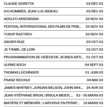
CLAUDE GORETTA
03 DÉC
2003
IVO KUMMER, JEAN-LUC BIDEAU
03 DÉC
2003
ADOLFO ARISTARÀIN
20 NOV
2003
FESTIVAL INTERNATIONAL DES FILMS DE FRIBOURG
20 NOV
2003
YUSUP RAZYKOV
20 NOV
2003
XAVIER RUIZ
03 OCT
2003
JE T'AIME...DE LOIN
02 OCT
2003
PROGRAMMATION DE VIDÉOS DE JEUNES ARTISTES SUISSES
01 OCT
2003
ULRIKE KOCH
04 SEPT
2003
THOMAS LÜCHINGER
01 JUIN
2003
FRANZ REICHLE
04 MAI
2003
JAMES WHITNEY, JORDAN BELSON, JOHN WHITNEY
26 AVR
2003
JEAN-STÉPHANE BRON, URSULA MEIER, LIONEL BAIER, PETER ENTELL, JEAN-MARC CHAPOULIE, PETER GUYER, JACQUELINE VEUVE
02 – 30 MARS
2003
MATIÈRE ET MÉMOIRE : L'ARCHIVE EN PERSPECTIVE
18 MARS
2003