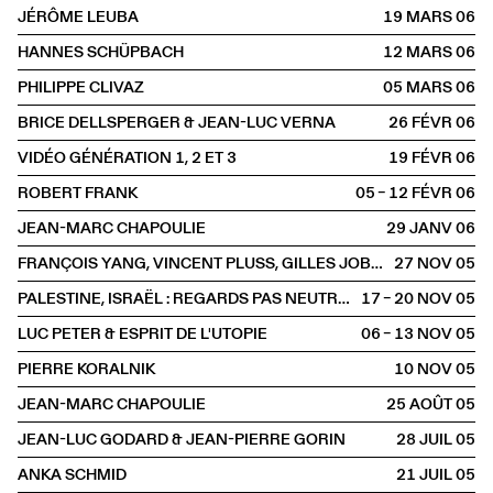
JÉRÔME LEUBA
19 MARS
2006
HANNES SCHÜPBACH
12 MARS
2006
PHILIPPE CLIVAZ
05 MARS
2006
BRICE DELLSPERGER & JEAN-LUC VERNA
26 FÉVR
2006
VIDÉO GÉNÉRATION 1, 2 ET 3
19 FÉVR
2006
ROBERT FRANK
05 – 12 FÉVR
2006
JEAN-MARC CHAPOULIE
29 JANV
2006
FRANÇOIS YANG, VINCENT PLUSS, GILLES JOBIN, DARIA MARTIN, CHARLES ATLAS
27 NOV
2005
PALESTINE, ISRAËL : REGARDS PAS NEUTRES
17 – 20 NOV
2005
LUC PETER & ESPRIT DE L'UTOPIE
06 – 13 NOV
2005
PIERRE KORALNIK
10 NOV
2005
JEAN-MARC CHAPOULIE
25 AOÛT
2005
JEAN-LUC GODARD & JEAN-PIERRE GORIN
28 JUIL
2005
ANKA SCHMID
21 JUIL
2005