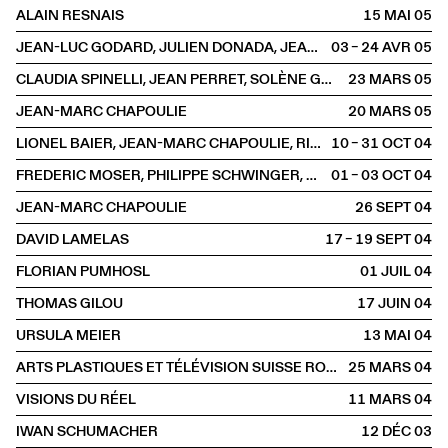
ALAIN RESNAIS
15 MAI
2005
JEAN-LUC GODARD, JULIEN DONADA, JEAN-MARC CHAPOULIE
03 – 24 AVR
2005
CLAUDIA SPINELLI, JEAN PERRET, SOLÈNE GUILLIER& NICOLAS TREMBLEY
23 MARS
2005
JEAN-MARC CHAPOULIE
20 MARS
2005
LIONEL BAIER, JEAN-MARC CHAPOULIE, RICHARD DINDO & COLLECTIF VIDEOLADEN
10 – 31 OCT
2004
FREDERIC MOSER, PHILIPPE SCHWINGER, CHRISTOPH BÜCHEL, GIANI MOTTI, AYTEN MUTLU SARAY & DANIEL SCHWEIZER
01 – 03 OCT
2004
JEAN-MARC CHAPOULIE
26 SEPT
2004
DAVID LAMELAS
17 – 19 SEPT
2004
FLORIAN PUMHOSL
01 JUIL
2004
THOMAS GILOU
17 JUIN
2004
URSULA MEIER
13 MAI
2004
ARTS PLASTIQUES ET TÉLÉVISION SUISSE ROMANDE
25 MARS
2004
VISIONS DU RÉEL
11 MARS
2004
IWAN SCHUMACHER
12 DÉC
2003