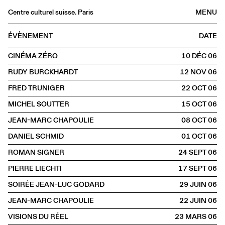
Centre culturel suisse. Paris
MENU
Agenda
ÉVÈNEMENT
DATE
Librairie
CINÉMA ZÉRO
10 DÉC
2006
Buvette
RUDY BURCKHARDT
12 NOV
2006
Archives
FRED TRUNIGER
22 OCT
2006
Médiathèque
MICHEL SOUTTER
15 OCT
2006
Éditions
JEAN-MARC CHAPOULIE
08 OCT
2006
Informations
DANIEL SCHMID
01 OCT
2006
FR
/
EN
ROMAN SIGNER
24 SEPT
2006
PROJECTION
PIERRE LIECHTI
17 SEPT
2006
SOIRÉE JEAN-LUC GODARD
29 JUIN
2006
JEAN-MARC CHAPOULIE
22 JUIN
2006
VISIONS DU RÉEL
23 MARS
2006