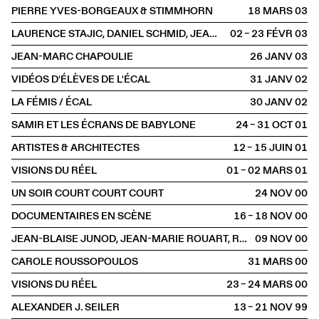
PIERRE YVES-BORGEAUX & STIMMHORN
18 MARS
2003
LAURENCE STAJIC, DANIEL SCHMID, JEAN-MARC CHAPOULIE, JEANNE BERTHOUD
02 – 23 FÉVR
2003
JEAN-MARC CHAPOULIE
26 JANV
2003
VIDÉOS D'ÉLÈVES DE L'ÉCAL
31 JANV
2002
LA FÉMIS / ÉCAL
30 JANV
2002
SAMIR ET LES ÉCRANS DE BABYLONE
24 – 31 OCT
2001
ARTISTES & ARCHITECTES
12 – 15 JUIN
2001
VISIONS DU RÉEL
01 – 02 MARS
2001
UN SOIR COURT COURT COURT
24 NOV
2000
DOCUMENTAIRES EN SCÈNE
16 – 18 NOV
2000
JEAN-BLAISE JUNOD, JEAN-MARIE ROUART, ROBERT KOPP
09 NOV
2000
CAROLE ROUSSOPOULOS
31 MARS
2000
VISIONS DU RÉEL
23 – 24 MARS
2000
ALEXANDER J. SEILER
13 – 21 NOV
1999