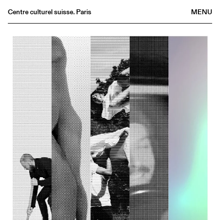
Centre culturel suisse. Paris
MENU
Agenda
Librairie
Buvette
Archives
Médiathèque
Éditions
Informations
FR
/
EN