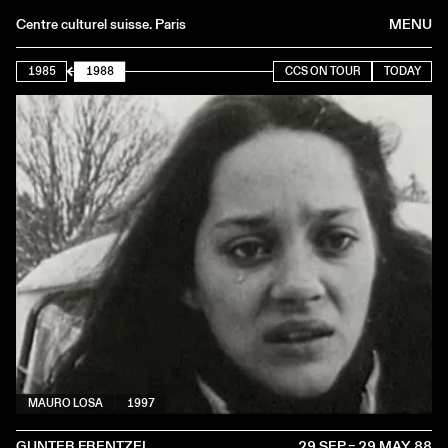
Centre culturel suisse. Paris
MENU
Agenda
1985
1988
CCS ON TOUR
TODAY
FÊTES DES VIGNERONS VEVEY 1999
MIRIAM CENDRARS, GUY TRÉJAN, ANDRÉ KLOPMANN
AKIYO
FRED TRUNIGER
FABIENNE RADI ET CHRISTOPHE REY
ANDRÉAS WALSER
DANIEL SPOERRI / ANJA SALOMONOWITZ
2026
2006
1996
1998
2018
2020
1993
Bookshop
Buvette
Archives
Medias
Publications
About
FR
/
EN
MAURO LOSA
1997
GUNTER FRENTZEL
29 SEP – 29 MAY
1988