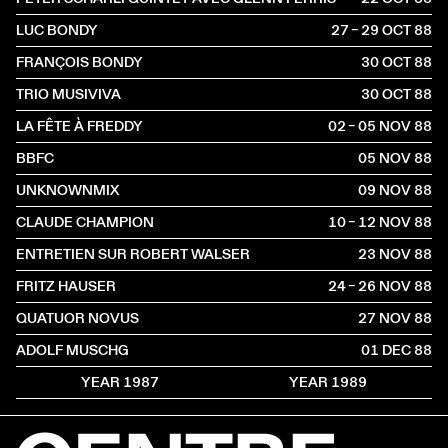
LUC BONDY
27 – 29 OCT
1988
FRANÇOIS BONDY
30 OCT
1988
TRIO MUSIVIVA
30 OCT
1988
LA FÊTE À FREDDY
02 – 05 NOV
1988
BBFC
05 NOV
1988
UNKNOWNMIX
09 NOV
1988
CLAUDE CHAMPION
10 – 12 NOV
1988
ENTRETIEN SUR ROBERT WALSER
23 NOV
1988
FRITZ HAUSER
24 – 26 NOV
1988
QUATUOR NOVUS
27 NOV
1988
ADOLF MUSCHG
01 DEC
1988
YEAR 1987
YEAR 1989