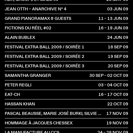
JEAN OTTH – ANARCHIVE N° 4
03 JUN
2009
GRAND PIANORAMAX & GUESTS
11 – 13 JUN
2009
FICTIONS DU RÉEL #02
16 – 19 JUN
2009
ALAIN BUBLEX
24 JUN
2009
FESTIVAL EXTRA BALL 2009 / SOIRÉE 1
18 SEP
2009
FESTIVAL EXTRA BALL 2009 / SOIRÉE 2
19 SEP
2009
FESTIVAL EXTRA BALL 2009 / SOIRÉE 3
20 SEP
2009
SAMANTHA GRANGER
30 SEP – 02 OCT
2009
PETER REGLI
03 – 04 OCT
2009
EAT-CH
16 – 17 OCT
2009
HASSAN KHAN
22 OCT
2009
PASCAL BEAUSSE, MARIE JOSÉ BURKI, SILVIE DEFRAOUI ET JEAN-JACQUES PASSERA
17 NOV
2009
HOMMAGE À JACQUES CHESSEX
19 NOV
2009
LA MANUFACTURE AU CCS
24 – 28 NOV
2009