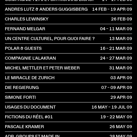
ANDRES LUTZ & ANDERS GUGGISBERG
14 FEB – 19 APR
2009
CHARLES LEWINSKY
26 FEB
2009
FERNAND MELGAR
04 – 11 MAR
2009
UN CENTRE CULTUREL, POUR QUOI FAIRE ?
13 MAR
2009
POLAR & GUESTS
16 – 21 MAR
2009
COMPAGNIE L'ALAKRAN
24 – 27 MAR
2009
MICHEL METTLER ET PETER WEBER
31 MAR
2009
LE MIRACLE DE ZURICH
03 APR
2009
DIE REGIERUNG
07 – 09 APR
2009
SIMONE FORTI
29 APR
2009
USAGES DU DOCUMENT
16 MAY – 19 JUL
2009
FICTIONS DU RÉEL #01
19 – 22 MAY
2009
PASCALE KRAMER
26 MAY
2009
ADR, GROUP8 ET MADE IN
28 MAY
2009