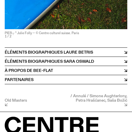
PIER┬ ® Julie Folly — © Centre culturel suisse. Paris
1
/ 2
ÉLÉMENTS BIOGRAPHIQUES LAURE BETRIS
ÉLÉMENTS BIOGRAPHIQUES SARA OSWALD
À PROPOS DE BEE-FLAT
PARTENAIRES
/ Annulé / Simone Aughterlony,
Old Masters
Petra Hrašćanec, Saša Božić