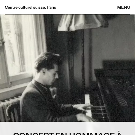
Centre culturel suisse. Paris
MENU
Agenda
Librairie
Buvette
Archives
Médiathèque
Éditions
Informations
FR
/
EN