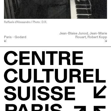
Raffaele d’Alessandro / Photo : D.R.
Jean-Blaise Junod, Jean-Marie
Paris - Godard
Rouart, Robert Kopp