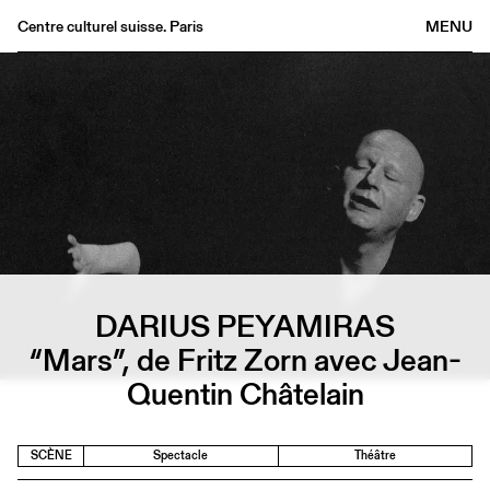
Centre culturel suisse. Paris
MENU
Agenda
Librairie
Buvette
Archives
Médiathèque
Éditions
Informations
DARIUS PEYAMIRAS
FR
/
EN
“Mars”, de Fritz Zorn avec Jean-
Quentin Châtelain
SCÈNE
Spectacle
Théâtre