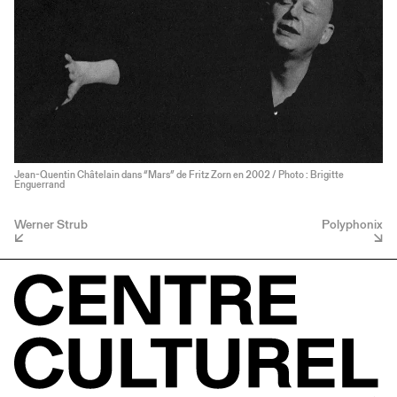
Jean-Quentin Châtelain dans “Mars” de Fritz Zorn en 2002 / Photo : Brigitte
Enguerrand
Werner Strub
Polyphonix