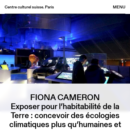
Centre culturel suisse. Paris
MENU
Agenda
Librairie
Buvette
Archives
Médiathèque
Éditions
Informations
FR
/
EN
FIONA CAMERON
Exposer pour l’habitabilité de la
Terre : concevoir des écologies
climatiques plus qu’humaines et