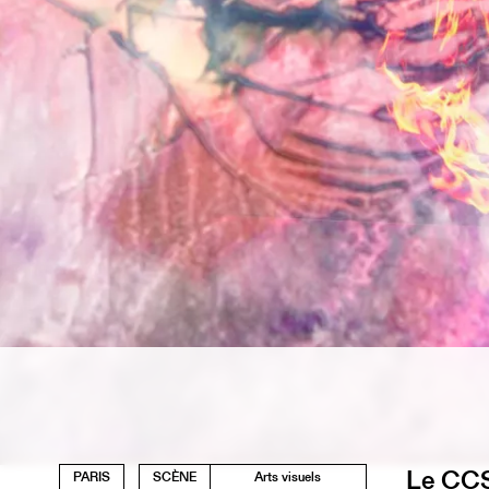
Le CCS 
PARIS
SCÈNE
Arts visuels