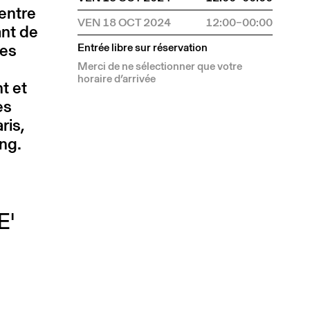
Centre
VEN 18 OCT 2024
12:00–00:00
ant de
des
Entrée libre sur réservation
Merci de ne sélectionner que votre
horaire d’arrivée
t et
es
ris,
ung.
E'