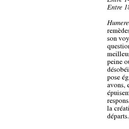
Entre 1
Entre 1
Humer
remèdes
son voya
questio
meilleu
peine ou
désobéi
pose ég
avons, e
épuisem
respons
la créa
départs.