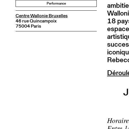
ambitie
Performance
Walloni
Centre Wallonie Bruxelles
18 pay
46 rue Quincampoix
75004 Paris
espaces
artisti
succes
iconiqu
Rebecca
Déroulé
J
Horaire