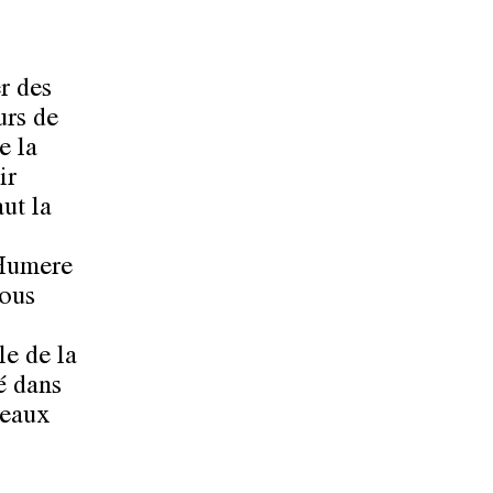
r des
urs de
e la
ir
ut la
 Humere
nous
le de la
é dans
veaux