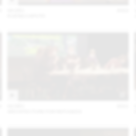
3
06 DÉC
2022
KUENG CAPUTO
2
02 DÉC
2021
ARCHITECTURE FOR REFUGEES