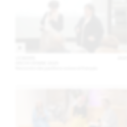
15 MARS
202
ARCHI VENISE 2025
Rencontre des pavillons suisse et français