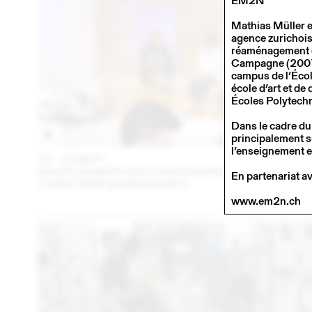
EM2N
Mathias Müller e
agence zurichois
réaménagement du
Campagne (2007).
campus de l’Écol
école d’art et d
Écoles Polytechn
Dans le cadre du
principalement su
l’enseignement e
14 – 16 SEPT
202
SHERYLIN BIRTH EN CONVERSATION AVEC EN VRA
En partenariat a
(THINK TANK MAISON SHIFT)
www.em2n.ch