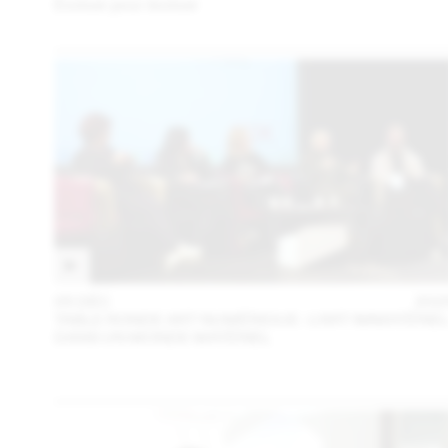
Évoluer pour évoluer
05 DÉC
202
TABLE RONDE ART NUMÉRIQUE : L’ART IMMATÉRIE
DANS UN MONDE MATÉRIEL