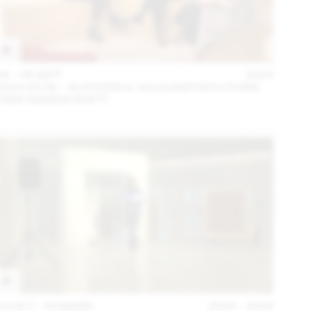
04 – 08 SEPT
2024
2024.09.06 - JG STUDIO X JULIA BARTSCH (THINK
TANK MAISON SHIFT)
14 OCT – 03 MARS
2023 – 2024