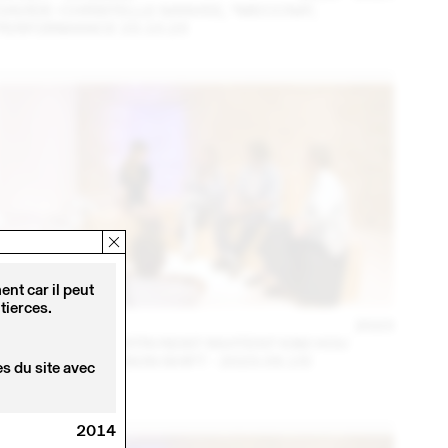
DAVIDE-CHRISTELLE SANVEE, *MECCNA*,
PERFORMANCE 23.10.23
nt car il peut
tierces.
14 – 16 SEPT
2023
NINA JAUN & DIMITRI REIST INVITENT KIM HOU
(THINK TANK MAISON SHIFT - 2023.09.15)
s du site avec
2014