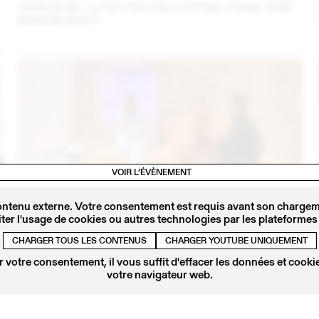
2024.09.06 - LUNDI PISCINE X PATINE (THINK TANK
MAISON SHIFT)
VOIR L’ÉVÈNEMENT
ontenu externe. Votre consentement est requis avant son chargeme
ter l'usage de cookies ou autres technologies par les plateformes 
4
14 – 16 SEPT
2023
CHARGER TOUS LES CONTENUS
CHARGER YOUTUBE UNIQUEMENT
IRIS DELRUBY RUPRECHT EN CONVERSATION AVEC
CALLA HAYNES (THINK TANK MAISON SHIFT -
 votre consentement, il vous suffit d'effacer les données et cookie
2023.09.16)
votre navigateur web.