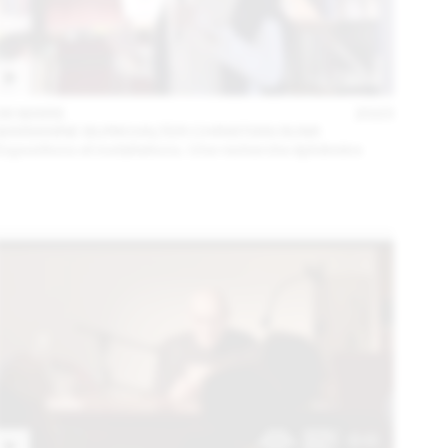
06 MARS
2023
MARIANNE BURKHALTER CHRISTIAN SUMI
Expositions et installations. Une recherche éphémère