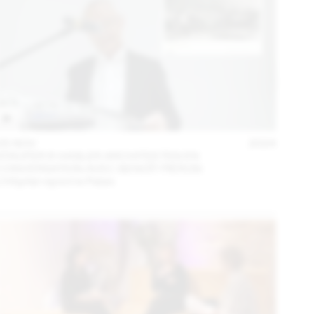
05 NOV
2024
STAUFER & HASLER ARCHITEKTEN EN
CONVERSATION AVEC BENOÎT PIÉRON
L’Hôpital rejoint le Palais