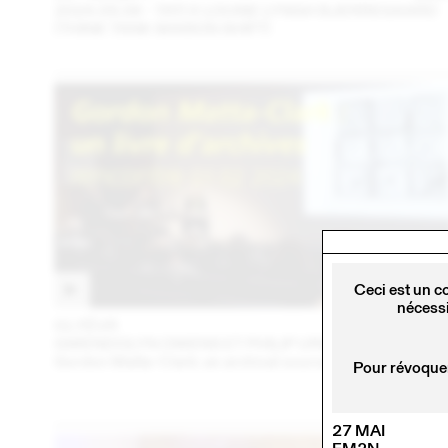
2024.09.06 - TATI X LOUISE LYNGH BJERREGAARD
(THINK TANK MAISON SHIFT)
Ceci est un c
nécessi
01 FÉVR
202
GWENDOLYN OWENS ET PHILIP URSPRUNG
Gordon Matta-Clark: an archival sourcebook
Pour révoquer
27 MAI