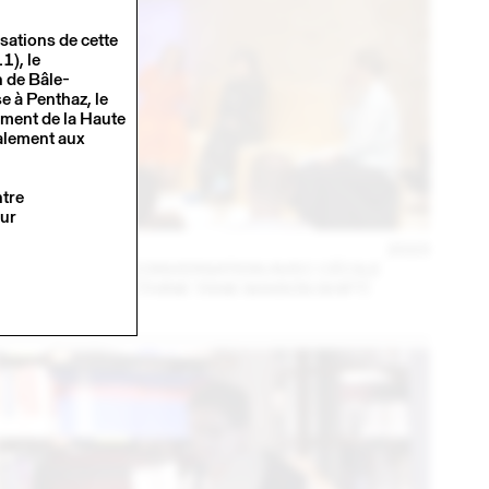
sations de cette
1), le
 de Bâle-
e à Penthaz, le
iment de la Haute
galement aux
ntre
our
14 – 16 SEPT
2023
MARA DANZ EN CONVERSATION AVEC CÉCILE
FEILCHENFELDT (THINK TANK MAISON SHIFT)