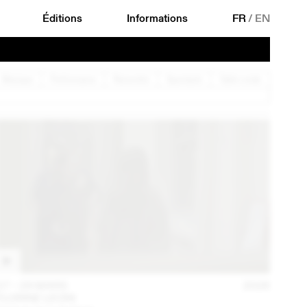
Éditions
Informations
FR
/
EN
Musique
Performance
Rencontre
Spectacle
Table ronde
27 – 29 MARS
2026
FLORINE LEONI