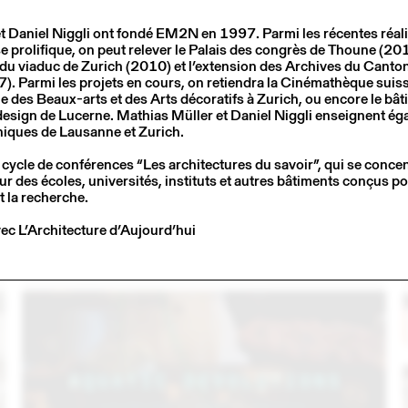
t Daniel Niggli ont fondé EM2N en 1997. Parmi les récentes réali
e prolifique, on peut relever le Palais des congrès de Thoune (201
 viaduc de Zurich (2010) et l’extension des Archives du Canton
 Parmi les projets en cours, on retiendra la Cinémathèque suiss
e des Beaux-arts et des Arts décoratifs à Zurich, ou encore le bât
e design de Lucerne. Mathias Müller et Daniel Niggli enseignent é
iques de Lausanne et Zurich.
 cycle de conférences “Les architectures du savoir”, qui se conce
r des écoles, universités, instituts et autres bâtiments conçus p
t la recherche.
3
14 – 16 SEPT
2023
C
LARMA STUDIO EN CONVERSATION AVEC
vec L’Architecture d’Aujourd’hui
EMMANUELLE KHANH (THINK TANK MAISON SHIFT)