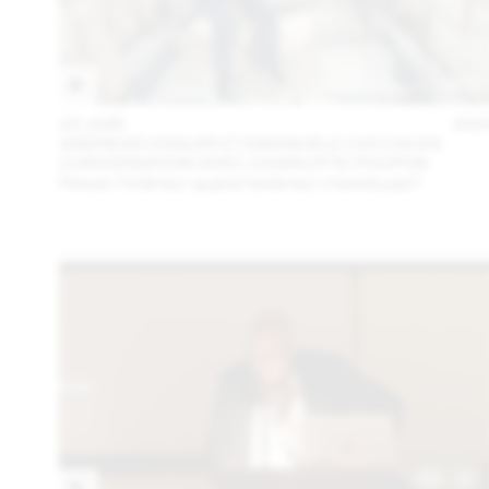
23 JUIN
202
ANDREAS VOGLER ET EMANUELE COCCIA EN
CONVERSATION AVEC CHARLOTTE POUPON
Penser l’intérieur quand l’extérieur n’existe pas?