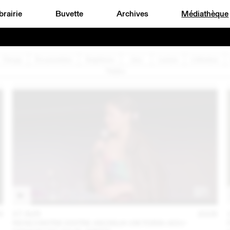
brairie
Buvette
Archives
Médiathèque
Design
Documentaire
Graphisme
Jazz
Lecture
Littérature
Théâtre
6
07 AVR
2026
RENCONTRE ENTRE AKOSUA VIKTORIA ADU-