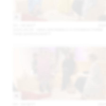
04 – 08 SEPT
202
2024.09.06 - GINA GRÜNWALD X ZOUBIDA (THINK
TANK MAISON SHIFT)
04 – 08 SEPT
202