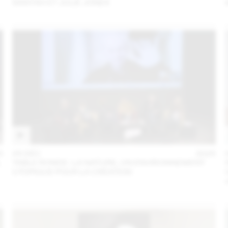
SANYAH ET JULIE JONES
5
05 DÉC
2025
L
TABLE RONDE : LA NATURE, UN ENVIRONNEMENT
UTOPIQUE POUR LA CRÉATION