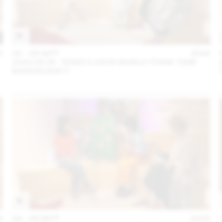
4
04 – 08 SEPT
2024
2024.09.06 - REMO X AZUR WORLD (THINK TANK
MAISON SHIFT)
4
04 – 08 SEPT
2024