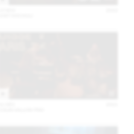
15 NOV
2022
JOST HOCHULI
01 DÉC
2021
COLIN VALLON TRIO