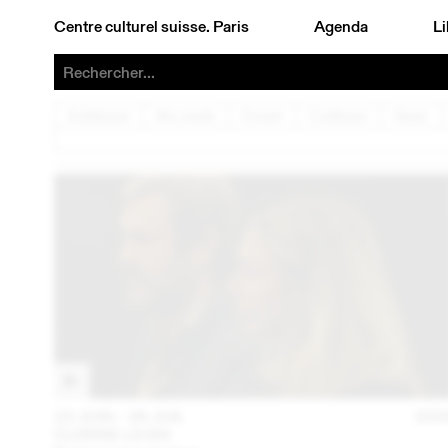
Centre culturel suisse. Paris
Agenda
Li
Architecture
Arts visuels
Concert
Conférence
Danse
23 JUIN – 26 JUIL
202
FLORINE LEONI