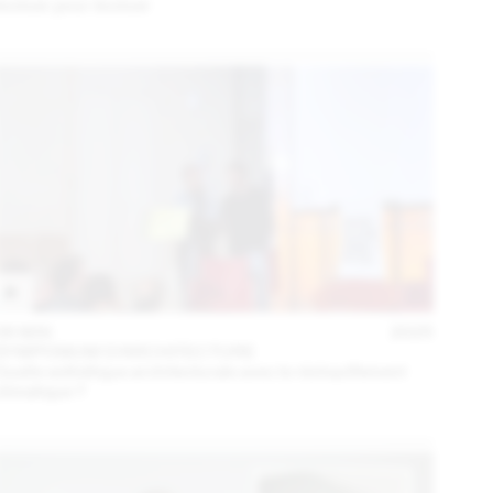
évoluer pour évoluer
06 MAI
2025
SYMPOSIUM D'ARCHITECTURE
Quelle esthétique architecturale avec le réchauffement
climatique ?