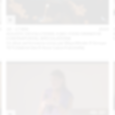
3
16 – 17 MAI
2023
AQUATIC DEVOLUTIONS: A BIO-FOOD DINNER IN
CONTRAPUNTAL SPECULATIONS
Un dîner performance conçu par Maya Minder & Groupe
TETI (Gabriel Gee & Anne-Laure Franchette)