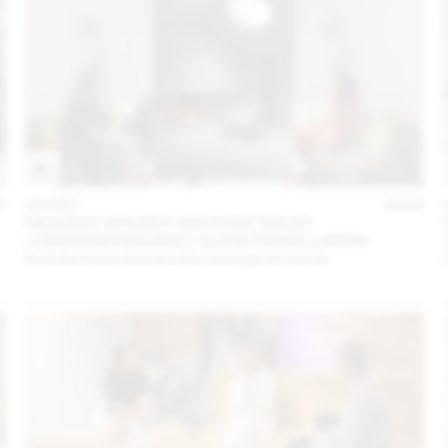
5
10 DÉC
2024
NICKISCH WALDER ARCHITEKTEN EN
CONVERSATION AVEC OLIVIA FUNES LASTRA
Architectures minuscules entre jeu et survie