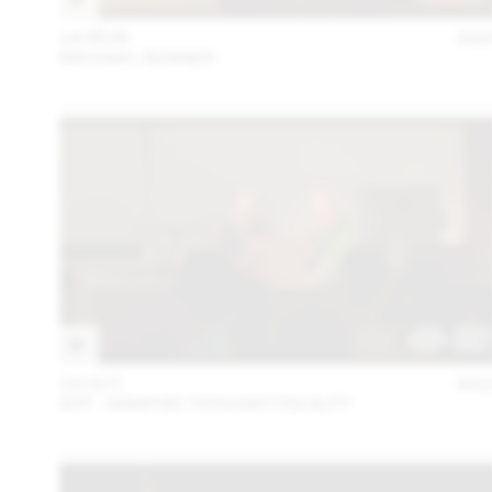
14 FÉVR
202
MICHAEL RENNER
18 OCT
202
GTF - GRAPHIC THOUGHT FACILITY