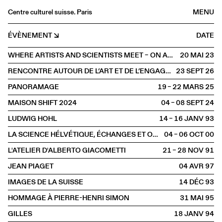
Centre culturel suisse. Paris
MENU
Agenda
ÉVÈNEMENT
DATE
Librairie
WHERE ARTISTS AND SCIENTISTS MEET – ON ARTISTIC RESEARCH AND SCIENTIFIC CREATIVITY
20 MAI
2023
Buvette
RENCONTRE AUTOUR DE L’ART ET DE L’ENGAGEMENT FÉMINISTE
23 SEPT
2026
Archives
PANORAMAGE
19 – 22 MARS
2025
Médiathèque
MAISON SHIFT 2024
04 – 08 SEPT
2024
Éditions
LUDWIG HOHL
14 – 16 JANV
1993
Informations
LA SCIENCE HÉLVÉTIQUE, ÉCHANGES ET OUVERTURE
04 – 06 OCT
2000
FR
/
EN
L'ATELIER D'ALBERTO GIACOMETTI
21 – 28 NOV
1991
PAROLE
Table ronde
JEAN PIAGET
04 AVR
1997
IMAGES DE LA SUISSE
14 DÉC
1993
HOMMAGE À PIERRE-HENRI SIMON
31 MAI
1995
GILLES
18 JANV
1994