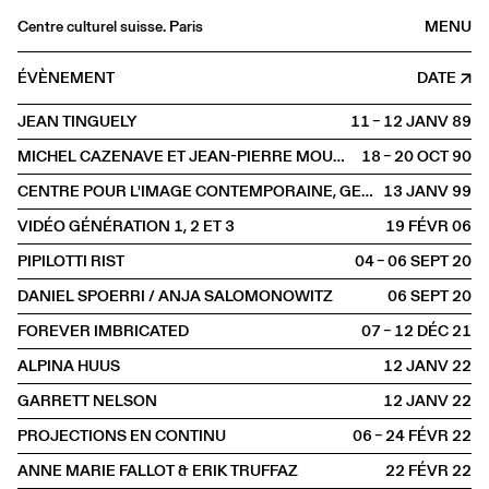
Centre culturel suisse. Paris
MENU
Agenda
ÉVÈNEMENT
DATE
Librairie
JEAN TINGUELY
11 – 12 JANV
1989
Buvette
MICHEL CAZENAVE ET JEAN-PIERRE MOULIN
18 – 20 OCT
1990
Archives
CENTRE POUR L'IMAGE CONTEMPORAINE, GENÈVE
13 JANV
1999
Médiathèque
VIDÉO GÉNÉRATION 1, 2 ET 3
19 FÉVR
2006
Éditions
PIPILOTTI RIST
04 – 06 SEPT
2020
Informations
DANIEL SPOERRI / ANJA SALOMONOWITZ
06 SEPT
2020
FR
/
EN
FOREVER IMBRICATED
07 – 12 DÉC
2021
PROJECTION
Arts visuels
ALPINA HUUS
12 JANV
2022
GARRETT NELSON
12 JANV
2022
PROJECTIONS EN CONTINU
06 – 24 FÉVR
2022
ANNE MARIE FALLOT & ERIK TRUFFAZ
22 FÉVR
2022