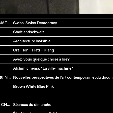
THOMAS HIRSCHHORN, MARCUS STEINWEG, GWENAËL MORIN
Swiss-Swiss Democracy
Stadtlandschweiz
Architecture invisible
Ort - Ton - Platz - Klang
Avez-vous quelque chose à lire?
Alchimicinéma, “La ville-machine”
CLAUDIA SPINELLI, JEAN PERRET, SOLÈNE GUILLIER& NICOLAS TREMBLEY
Brown White Blue Pink
JEAN-LUC GODARD, JULIEN DONADA, JEAN-MARC CHAPOULIE
Séances du dimanche