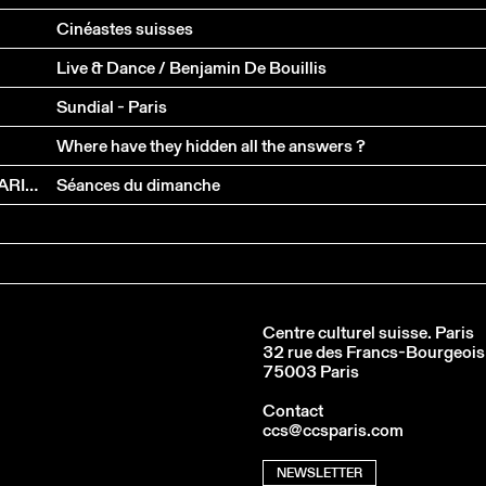
Cinéastes suisses
Live & Dance / Benjamin De Bouillis
Sundial - Paris
Where have they hidden all the answers ?
FRANÇOIS YANG, VINCENT PLUSS, GILLES JOBIN, DARIA MARTIN, CHARLES ATLAS
Séances du dimanche
Centre culturel suisse. Paris
32 rue des Francs-Bourgeois
75003 Paris
Contact
ccs@ccsparis.com
NEWSLETTER