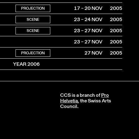
17 – 20 NOV
2005
PROJECTION
23 – 24 NOV
2005
SCENE
23 – 27 NOV
2005
SCENE
23 – 27 NOV
2005
27 NOV
2005
PROJECTION
YEAR 2006
CCS is a branch of
Pro
Helvetia
, the Swiss Arts
Council.