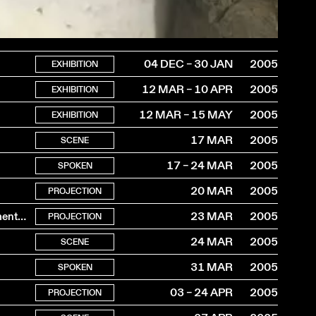
04 DEC – 30 JAN
2005
EXHIBITION
12 MAR – 10 APR
2005
EXHIBITION
12 MAR – 15 MAY
2005
EXHIBITION
17 MAR
2005
SCENE
17 – 24 MAR
2005
SPOKEN
20 MAR
2005
PROJECTION
Nouvelles perspectives de l’art contemporain et du documentaire
23 MAR
2005
PROJECTION
24 MAR
2005
SCENE
31 MAR
2005
SPOKEN
03 – 24 APR
2005
PROJECTION