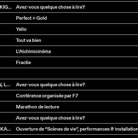
LECTURES AUTOUR DU QUOTIDIEN & ISABELLE FLÜKIGER
Avez-vous quelque chose à lire?
Perfect + Gold
Yello
Tout va bien
L’Alchimicinéma
Fractie
PAUL NIZON INVITE NOËLLE REVAZ, MARTIN R.DEAN, LUKAS BÄRFUSS ET PETER WEBER
Avez-vous quelque chose à lire?
Conférence organisée par F7
Marathon de lecture
Avez-vous quelque chose à lire?
TSUNEKO TANIUCHI, MASSIMO FURLAN, FRANÇOIS KARLEN, FOOFWA D'IMOBILITE, YAN DUYVENDAK
Ouverture de “Scènes de vie”, performances & installatio