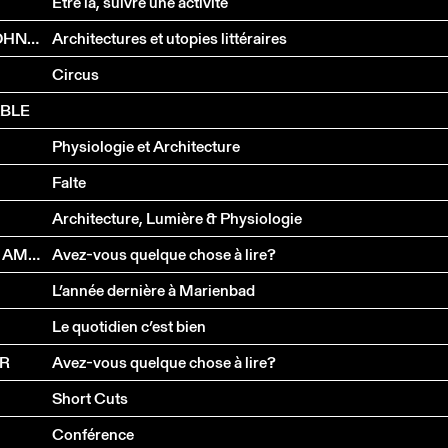
Être là, suivre une activité
DÉCOSTERD & RAHM / ATTILA / WERK, BAUEN + WOHNEN
Architectures et utopies littéraires
Circus
ABLE
Physiologie et Architecture
Falte
Architecture, Lumière & Physiologie
LAURENCE VERREY, MADELEINE VILLARS, PATRICK AMSTUTZ
Avez-vous quelque chose à lire?
L’année dernière à Marienbad
Le quotidien c’est bien
ER
Avez-vous quelque chose à lire?
Short Cuts
Conférence