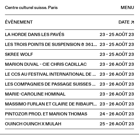
Centre culturel suisse. Paris
MENU
Agenda
ÉVÈNEMENT
DATE
Librairie
LA HORDE DANS LES PAVÉS
23 – 25 AOÛT
2023
Buvette
LES TROIS POINTS DE SUSPENSION & 3615 DAKOTA
23 – 25 AOÛT
2023
Archives
SKREE WOLF
23 – 25 AOÛT
2023
Médiathèque
MARION DUVAL - CIE CHRIS CADILLAC
23 – 26 AOÛT
2023
Éditions
LE CCS AU FESTIVAL INTERNATIONAL DE THÉÂTRE DE RUE D’AURILLAC
23 – 26 AOÛT
2023
Informations
LES COMPAGNIES DE PASSAGE SUISSES AU FESTIVAL D'AURILLAC
23 – 26 AOÛT
2023
FR
/
EN
MARIE-CAROLINE HOMINAL
23 – 26 AOÛT
2023
HORS LES MURS
Aurillac
MASSIMO FURLAN ET CLAIRE DE RIBAUPIERRE
23 – 26 AOÛT
2023
PINTOZOR PROD. ET MARION THOMAS
24 – 26 AOÛT
2023
OUINCH OUINCH X MULAH
25 – 26 AOÛT
2023