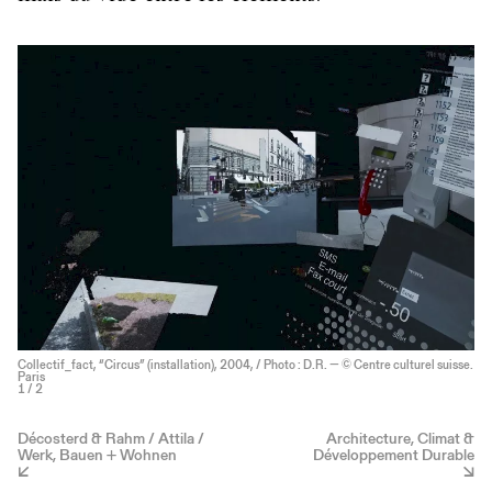
Collectif_fact, “Circus” (installation), 2004, / Photo : D.R. — © Centre culturel suisse.
Paris
1
/ 2
Décosterd & Rahm / Attila /
Architecture, Climat &
Werk, Bauen + Wohnen
Développement Durable