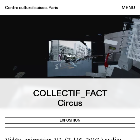
Centre culturel suisse. Paris
MENU
Agenda
Librairie
Buvette
Archives
Médiathèque
Éditions
Informations
COLLECTIF_FACT
FR
/
EN
Circus
EXPOSITION