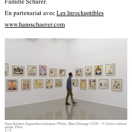
Famille Schärer.
En partenariat avec
Les Inrockuptibles
www.hansschaerer.com
Hans Schärer, Aquarelles érotiques / Photo : Marc Domage / CCS — © Centre culturel
suisse. Paris
1
/ 5