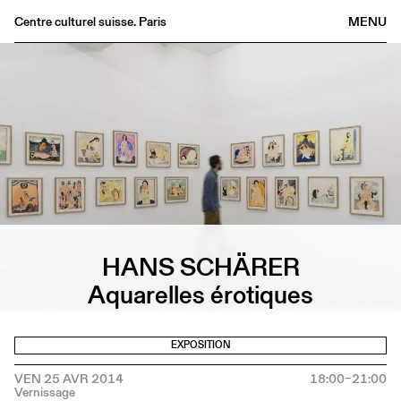
Centre culturel suisse. Paris
MENU
Agenda
Librairie
Buvette
Archives
Médiathèque
Éditions
Informations
HANS SCHÄRER
FR
/
EN
Aquarelles érotiques
EXPOSITION
VEN 25 AVR 2014
18:00–21:00