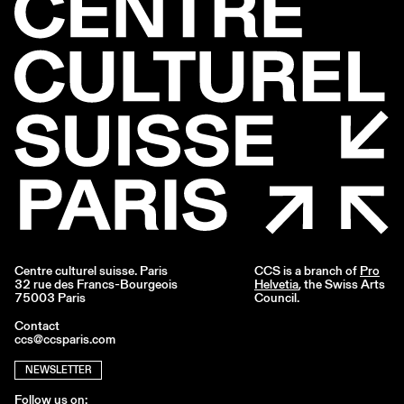
Centre culturel suisse. Paris
CCS is a branch of
Pro
32 rue des Francs-Bourgeois
Helvetia
, the Swiss Arts
75003 Paris
Council.
Contact
ccs@ccsparis.com
NEWSLETTER
Follow us on: