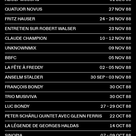
QUATUOR NOVUS
27 NOV
1988
FRITZ HAUSER
24 – 26 NOV
1988
ENTRETIEN SUR ROBERT WALSER
23 NOV
1988
CLAUDE CHAMPION
10 – 12 NOV
1988
UNKNOWNMIX
09 NOV
1988
BBFC
05 NOV
1988
LA FÊTE À FREDDY
02 – 05 NOV
1988
ANSELM STALDER
30 SEP – 03 NOV
1988
FRANÇOIS BONDY
30 OCT
1988
TRIO MUSIVIVA
30 OCT
1988
LUC BONDY
27 – 29 OCT
1988
PETER SCHÄRLI QUINTET AVEC GLENN FERRIS
22 OCT
1988
LA LÉGENDE DE GEORGES HALDAS
14 OCT
1988
SINOPIA
07 – 09 OCT
1988