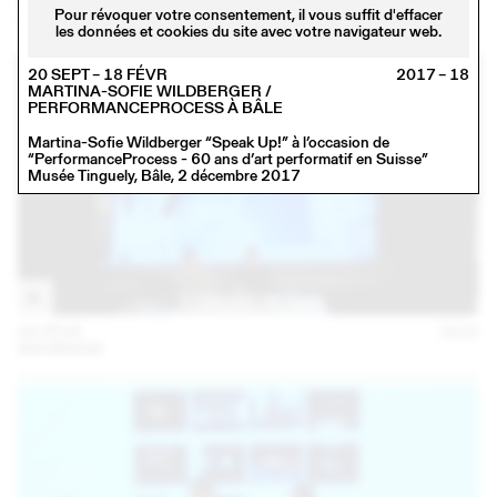
GEORGES DESCOMBES
Pour révoquer votre consentement, il vous suffit d'effacer
Une imagination topographique
les données et cookies du site avec votre navigateur web.
20 SEPT – 18 FÉVR
2017 – 18
MARTINA-SOFIE WILDBERGER /
PERFORMANCEPROCESS À BÂLE
Martina-Sofie Wildberger “Speak Up!” à l’occasion de
“PerformanceProcess - 60 ans d’art performatif en Suisse”
Musée Tinguely, Bâle, 2 décembre 2017
04 FÉVR
2016
MAXIMAGE