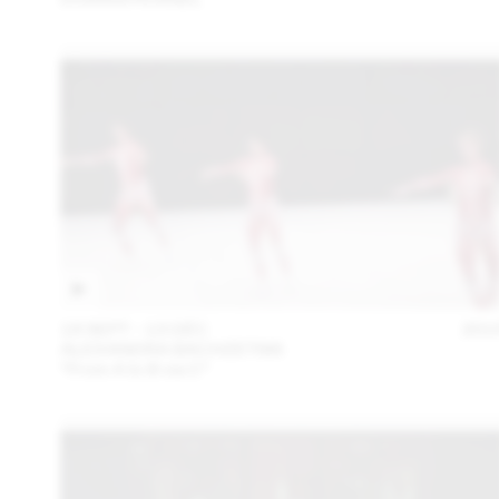
18 SEPT – 13 DÉC
201
ALEXANDRA BACHZETSIS
“From A to B via C”