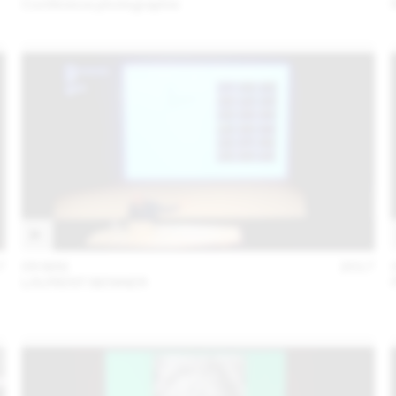
Conférence photographie
7
09 MAI
2017
LAURENT BENNER