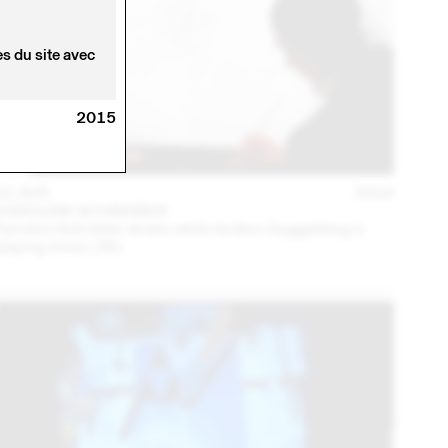
s du site avec
2015
01 AVR
2016
KAROLINE SCHREIBER
Karoline Schreiber draws while Anders Guggisberg is
playing music (3h)