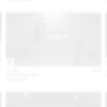
5
11 DÉC
2015
JOHN ARMLEDER
Performance