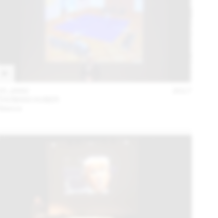
25 JANV
2017
THOMAS HUBER
Séance