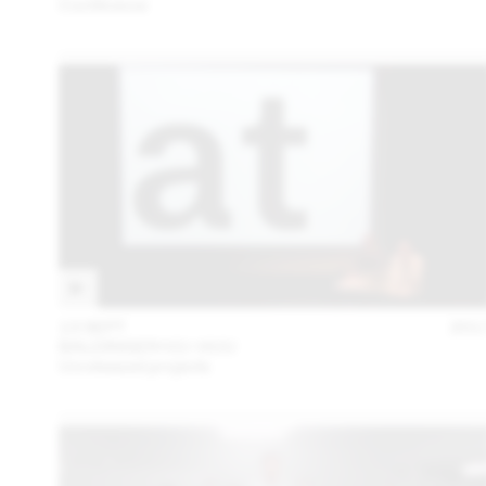
Conférence
13 SEPT
201
BALDINGER•VU-HUU
Unreleased projects