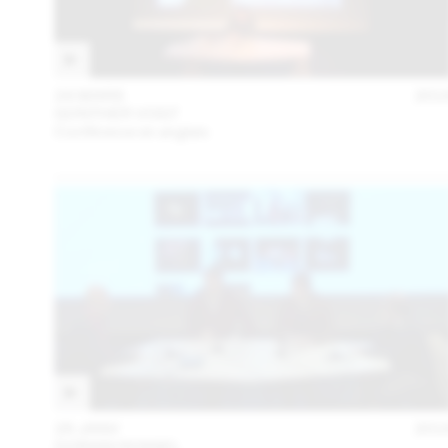
24 MARS
201
GÜNTHER VOGT
Conférence en anglais
28 JANV
201
DORIAN ROSSEL