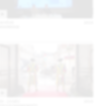
04 FÉVR
2016
MAXIMAGE
09 – 13 DÉC
2015
FOCUS GIANNI MOTTI