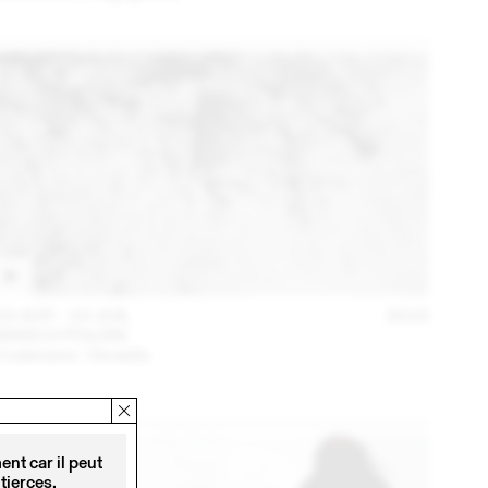
22 AVR – 10 JUIL
2016
MARCO POLONI
Codename : Osvaldo
nt car il peut
tierces.