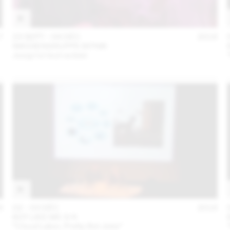
7
23 SEPT – 04 DÉC
2016
!MEDIENGRUPPE BITNIK
Jusqu’ici tout va bien
6
02 – 03 DÉC
2016
BOT LIKE ME 3/4
“Cloud Labor, Pretty Bot Jobs”