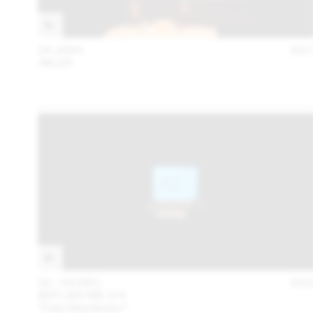
24 JANV
201
:MLZD
02 – 03 DÉC
201
BOT LIKE ME 2/4
“Data Manifestos”