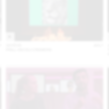
7
28 FÉVR
2017
PRILL VIECELI CREMERS