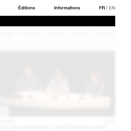
Éditions
Informations
FR
/
EN
Musique
Performance
Rencontre
Spectacle
Table ronde
05 OCT
2017
MAYLIS DE KERANGAL ET MATTHIAS ZSCHOKKE