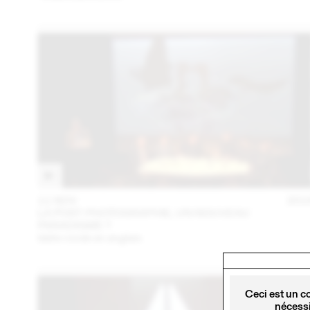
11 NOV
201
LA POST-PHOTOGRAPHIE, UN NOUVEAU
PARADIGME ?
table ronde en anglais
Ceci est un c
nécessi