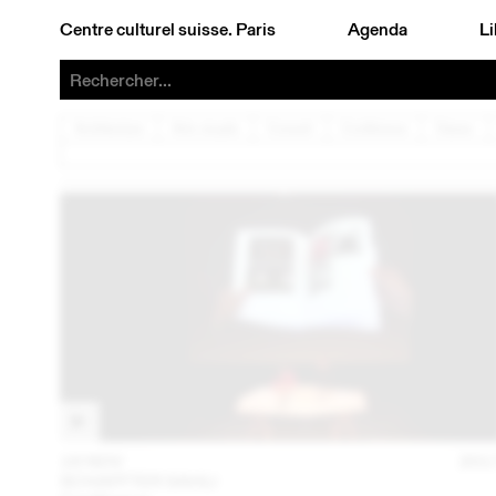
Centre culturel suisse. Paris
Agenda
Li
Architecture
Arts visuels
Concert
Conférence
Danse
16 NOV
201
SCHAFFTER SAHLI