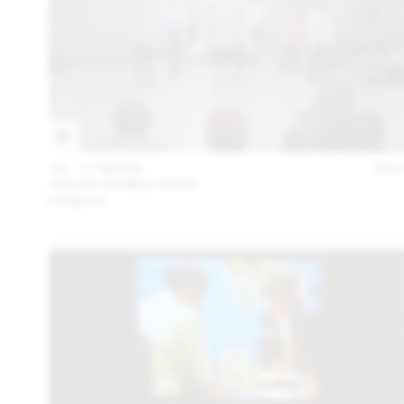
14 – 17 MARS
201
OSCAR GOMEZ MATA
L’Alakran