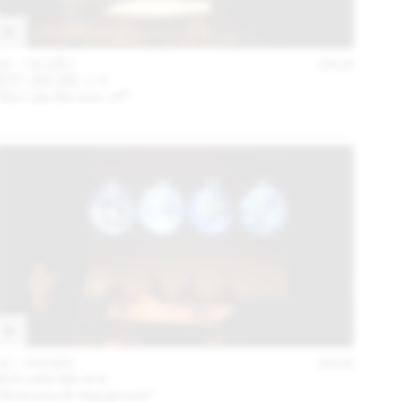
02 – 03 DÉC
2016
BOT LIKE ME 1/4
“Bot Like Me kick-off”
02 – 03 DÉC
2016
BOT LIKE ME 4/4
“Botocene & Algoghosts”