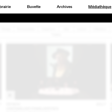
brairie
Buvette
Archives
Médiathèque
Design
Documentaire
Graphisme
Jazz
Lecture
Littérature
Théâtre
7
09 NOV
2017
UNFAMILIAR FAMILIARITIES