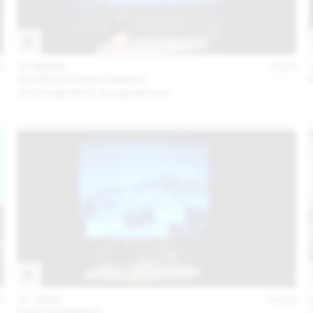
6
08 MARS
2016
GEORGES DESCOMBES
Une imagination topographique
6
27 JANV
2016
ELEKTROSMOG