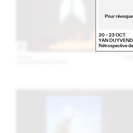
Pour révoquer
20 – 23 OCT
YAN DUYVEN
Rétrospective d
18 MAI
201
LOCALARCHITECTURE