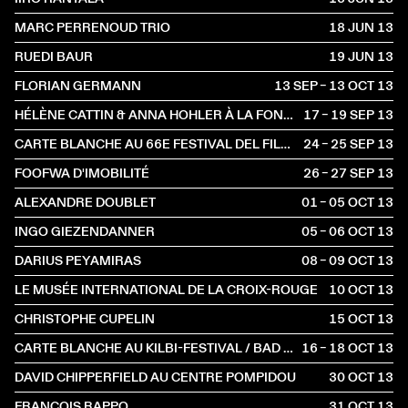
MARC PERRENOUD TRIO
18 JUN
2013
RUEDI BAUR
19 JUN
2013
FLORIAN GERMANN
13 SEP – 13 OCT
2013
HÉLÈNE CATTIN & ANNA HOHLER À LA FONDATION SUISSE
17 – 19 SEP
2013
CARTE BLANCHE AU 66E FESTIVAL DEL FILM LOCARNO AU NOUVEAU LATINA
24 – 25 SEP
2013
FOOFWA D'IMOBILITÉ
26 – 27 SEP
2013
ALEXANDRE DOUBLET
01 – 05 OCT
2013
INGO GIEZENDANNER
05 – 06 OCT
2013
DARIUS PEYAMIRAS
08 – 09 OCT
2013
LE MUSÉE INTERNATIONAL DE LA CROIX-ROUGE
10 OCT
2013
CHRISTOPHE CUPELIN
15 OCT
2013
CARTE BLANCHE AU KILBI-FESTIVAL / BAD BONN
16 – 18 OCT
2013
DAVID CHIPPERFIELD AU CENTRE POMPIDOU
30 OCT
2013
FRANÇOIS RAPPO
31 OCT
2013