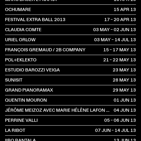
OCHUMARE
15 APR
2013
FESTIVAL EXTRA BALL 2013
17 – 20 APR
2013
CLAUDIA COMTE
03 MAY – 02 JUN
2013
URIEL ORLOW
03 MAY – 14 JUL
2013
FRANÇOIS GREMAUD / 2B COMPANY
15 – 17 MAY
2013
POL+EKLEKTO
21 – 22 MAY
2013
ESTUDIO BAROZZI VEIGA
23 MAY
2013
SUNISIT
28 MAY
2013
GRAND PIANORAMAX
29 MAY
2013
QUENTIN MOURON
01 JUN
2013
JÉRÔME MEIZOZ AVEC MARIE HÉLÈNE LAFON ET PIERRE BERGOUNIOUX
04 JUN
2013
PERRINE VALLI
05 – 06 JUN
2013
LA RIBOT
07 JUN – 14 JUL
2013
IIRO RANTALA
13 JUN
2013