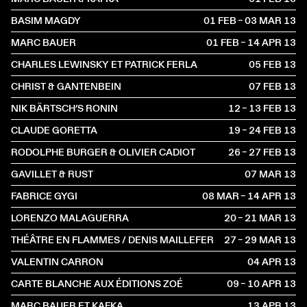
BASIM MAGDY
01 FEB – 03 MAR
2013
MARC BAUER
01 FEB – 14 APR
2013
CHARLES LEWINSKY ET PATRICK FERLA
05 FEB
2013
CHRIST & GANTENBEIN
07 FEB
2013
NIK BÄRTSCH’S RONIN
12 – 13 FEB
2013
CLAUDE GORETTA
19 – 24 FEB
2013
RODOLPHE BURGER & OLIVIER CADIOT
26 – 27 FEB
2013
GAVILLET & RUST
07 MAR
2013
FABRICE GYGI
08 MAR – 14 APR
2013
LORENZO MALAGUERRA
20 – 21 MAR
2013
THÉÂTRE EN FLAMMES / DENIS MAILLEFER
27 – 29 MAR
2013
VALENTIN CARRON
04 APR
2013
CARTE BLANCHE AUX ÉDITIONS ZOÉ
09 – 10 APR
2013
MARC BAUER ET KAFKA
13 APR
2013