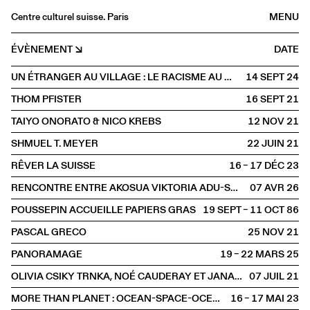
Centre culturel suisse. Paris
MENU
Agenda
ÉVÈNEMENT
DATE
Librairie
UN ÉTRANGER AU VILLAGE : LE RACISME AU MIROIR DE JAMES BALDWIN
14 SEPT
2024
Buvette
THOM PFISTER
16 SEPT
2021
Archives
TAIYO ONORATO & NICO KREBS
12 NOV
2021
Médiathèque
SHMUEL T. MEYER
22 JUIN
2021
Éditions
RÊVER LA SUISSE
16 – 17 DÉC
2023
Informations
RENCONTRE ENTRE AKOSUA VIKTORIA ADU-SANYAH ET JULIE JONES
07 AVR
2026
FR
/
EN
POUSSEPIN ACCUEILLE PAPIERS GRAS
19 SEPT – 11 OCT
1986
PAROLE
Rencontre
PASCAL GRECO
25 NOV
2021
PANORAMAGE
19 – 22 MARS
2025
OLIVIA CSIKY TRNKA, NOÉ CAUDERAY ET JANA TRNKA
07 JUIL
2021
MORE THAN PLANET : OCEAN-SPACE-OCEAN EDITION
16 – 17 MAI
2023