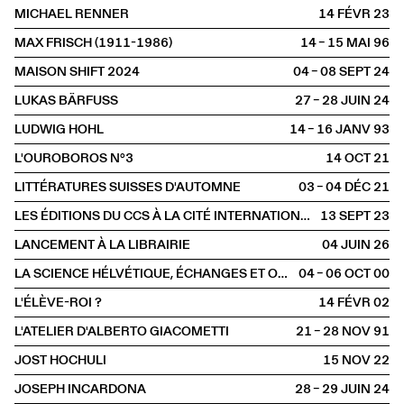
MICHAEL RENNER
14 FÉVR
2023
MAX FRISCH (1911-1986)
14 – 15 MAI
1996
MAISON SHIFT 2024
04 – 08 SEPT
2024
LUKAS BÄRFUSS
27 – 28 JUIN
2024
LUDWIG HOHL
14 – 16 JANV
1993
L'OUROBOROS N°3
14 OCT
2021
LITTÉRATURES SUISSES D'AUTOMNE
03 – 04 DÉC
2021
LES ÉDITIONS DU CCS À LA CITÉ INTERNATIONALE DES ARTS
13 SEPT
2023
LANCEMENT À LA LIBRAIRIE
04 JUIN
2026
LA SCIENCE HÉLVÉTIQUE, ÉCHANGES ET OUVERTURE
04 – 06 OCT
2000
L'ÉLÈVE-ROI ?
14 FÉVR
2002
L'ATELIER D'ALBERTO GIACOMETTI
21 – 28 NOV
1991
JOST HOCHULI
15 NOV
2022
JOSEPH INCARDONA
28 – 29 JUIN
2024