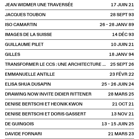
JEAN WIDMER UNE TRAVERSÉE
17 JUIN
2021
JACQUES TOUBON
28 SEPT
1993
ISO CAMARTIN
26 – 28 JANV
1989
IMAGES DE LA SUISSE
14 DÉC
1993
GUILLAUME PILET
10 JUIN
2021
GILLES
18 JANV
1994
TRANSFORMER LE CCS : UNE ARCHITECTURE DE L'ALTÉRATION
25 SEPT
2026
EMMANUELLE ANTILLE
23 FÉVR
2022
ELISA SHUA DUSAPIN
25 – 26 JUIN
2024
DRAWING NOW INVITE DIDIER RITTENER
28 MARS
2025
DENISE BERTSCHI ET HEONIK KWON
21 OCT
2021
DENISE BERTSCHI ET DORIS GASSERT
13 NOV
2021
DE GUINGOIS
13 – 15 JUIN
2025
DAVIDE FORNARI
21 MARS
2023