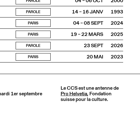
04 – 06 OCT
2000
PAROLE
14 – 16 JANV
1993
PAROLE
04 – 08 SEPT
2024
PARIS
19 – 22 MARS
2025
PARIS
23 SEPT
2026
PAROLE
20 MAI
2023
PARIS
Le CCS est une antenne de
 mardi 1er septembre
Pro Helvetia
, Fondation
suisse pour la culture.