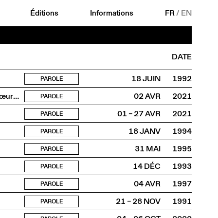
Éditions
Informations
FR
/
EN
DATE
18 JUIN
1992
PAROLE
Srijan-Abartan : workshop de montage d’expositions au cœur du Dhaka Art Summit 2020
02 AVR
2021
PAROLE
01 – 27 AVR
2021
PAROLE
18 JANV
1994
PAROLE
31 MAI
1995
PAROLE
14 DÉC
1993
PAROLE
04 AVR
1997
PAROLE
21 – 28 NOV
1991
PAROLE