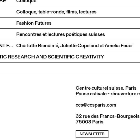
URE
Colloque
Colloque, table-ronde, films, lectures
Fashion Futures
Rencontres et lectures poétiques suisses
RENCONTRE AUTOUR DE L’ART ET DE L’ENGAGEMENT FÉMINISTE
Charlotte Bienaimé, Juliette Copeland et Amelia Feuer
TIC RESEARCH AND SCIENTIFIC CREATIVITY
Centre culturel suisse. Paris
Pause estivale - réouverture
ccs@ccsparis.com
32 rue des Francs-Bourgeois
75003 Paris
NEWSLETTER