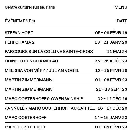
Centre culturel suisse. Paris
MENU
Agenda
ÉVÈNEMENT
DATE
Librairie
STEFAN HORT
05 – 08 FÉVR
2019
Buvette
PERFORAMA 2
19 – 21 JANV
2023
Archives
PARCOURS SUR LA COLLINE SAINTE-CROIX
11 MAI
2024
Médiathèque
OUINCH OUINCH X MULAH
25 – 26 AOÛT
2023
Éditions
MÉLISSA VON VÉPY / JULIAN VOGEL
12 – 15 FÉVR
2019
Informations
MARTIN ZIMMERMANN
01 – 08 FÉVR
2023
FR
/
EN
MARTIN ZIMMERMANN
21 – 23 SEPT
2023
SCÈNE
Cirque
MARC OOSTERHOFF & OWEN WINSHIP
02 – 12 DÉC
2026
/ ANNULÉ / MARC OOSTERHOFF AU CARREAU DU TEMPLE
16 – 17 DÉC
2020
MARC OOSTERHOFF
14 – 15 JANV
2023
MARC OOSTERHOFF
01 – 05 FÉVR
2023