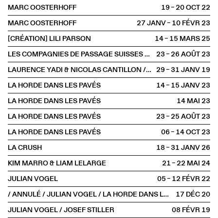
MARC OOSTERHOFF
19 – 20 OCT
2022
MARC OOSTERHOFF
27 JANV – 10 FÉVR
2023
[CRÉATION] LILI PARSON
14 – 15 MARS
2025
LES COMPAGNIES DE PASSAGE SUISSES AU FESTIVAL D'AURILLAC
23 – 26 AOÛT
2023
LAURENCE YADI & NICOLAS CANTILLON / EDOUARD HUE
29 – 31 JANV
2019
LA HORDE DANS LES PAVÉS
14 – 15 JANV
2023
LA HORDE DANS LES PAVÉS
14 MAI
2023
LA HORDE DANS LES PAVÉS
23 – 25 AOÛT
2023
LA HORDE DANS LES PAVÉS
06 – 14 OCT
2023
LA CRUSH
18 – 31 JANV
2026
KIM MARRO & LIAM LELARGE
21 – 22 MAI
2024
JULIAN VOGEL
05 – 12 FÉVR
2022
/ ANNULÉ / JULIAN VOGEL / LA HORDE DANS LES PAVÉS AU PLUS PETIT CIRQUE DU MONDE
17 DÉC
2020
JULIAN VOGEL / JOSEF STILLER
08 FÉVR
2019