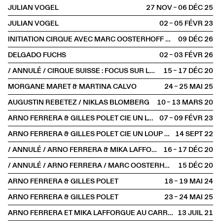
JULIAN VOGEL
27 NOV – 06 DÉC
2025
JULIAN VOGEL
02 – 05 FÉVR
2023
INITIATION CIRQUE AVEC MARC OOSTERHOFF ET OWEN WINSHIP
09 DÉC
2026
DELGADO FUCHS
02 – 03 FÉVR
2026
/ ANNULÉ / CIRQUE SUISSE : FOCUS SUR LA JEUNE CRÉATION
15 – 17 DÉC
2020
MORGANE MARET & MARTINA CALVO
24 – 25 MAI
2025
AUGUSTIN REBETEZ / NIKLAS BLOMBERG
10 – 13 MARS
2020
ARNO FERRERA & GILLES POLET CIE UN LOUP POUR L'HOMME
07 – 09 FÉVR
2023
ARNO FERRERA & GILLES POLET CIE UN LOUP POUR L'HOMME
14 SEPT
2022
/ ANNULÉ / ARNO FERRERA & MIKA LAFFORGUE — CIE UN LOUP POUR L'HOMME
16 – 17 DÉC
2020
/ ANNULÉ / ARNO FERRERA / MARC OOSTERHOFF / JULIAN VOGEL AU THÉÂTRE DE CHÂTILLON
15 DÉC
2020
ARNO FERRERA & GILLES POLET
18 – 19 MAI
2024
ARNO FERRERA & GILLES POLET
23 – 24 MAI
2025
ARNO FERRERA ET MIKA LAFFORGUE AU CARREAU DU TEMPLE
13 JUIL
2021