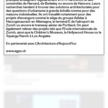
16 NOV
2017
universités de Harvard, de Berkeley ou encore de Hanovre. Leurs
SCHAFFTER SAHLI
recherches tendent à trouver des solutions architecturales pour
Conférence
des questions d’urbanisme à grande échelle comme pour des
maisons individuelles. Ils ont travaillé notamment pour des
projets d’envergure comme le siège du groupe Adidas à
Herzogenaurach en Allemagne, le terminal E de l’aéroport de
Zurich ou encore le tramway aérien de Portland. On peut
également relever des projets tels que l’Ecole internationale de
Zurich, ainsi que le Children’s Museum, la Hollywood House ou le
Topanga Ranch à Los Angeles.
En partenariat avec L’Architecture d’Aujourd’hui
www.agps.ch
13 SEPT
2017
BALDINGER•VU-HUU
Unreleased projects