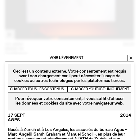
23 JANV
2018
MADE IN
Conférence
VOIR L’ÉVÈNEMENT
Ceci est un contenu externe. Votre consentement est requis
avant son chargement car il peut nécessiter l'usage de
cookies ou autres technologies par les plateformes tierces.
CHARGER TOUS LES CONTENUS
CHARGER YOUTUBE UNIQUEMENT
Pour révoquer votre consentement, il vous suffit d'effacer
les données et cookies du site avec votre navigateur web.
17 SEPT
2014
AGPS
Basés à Zurich et à Los Angeles, les associés du bureau Agps -
Marc Angélil, Sarah Graham et Manuel Scholl -, en plus de leur
pratique, enseignent régulièrement à l’ETH de Zurich, et aux